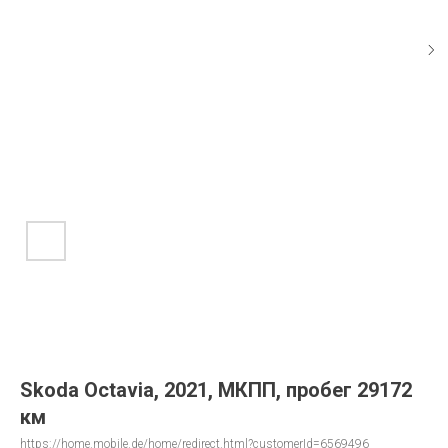
Skoda Octavia, 2021, МКПП, пробег 29172
км
https://home.mobile.de/home/redirect.html?customerId=6569496