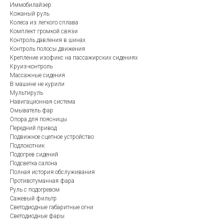
Иммобилайзер
Кожаный руль
Колеса из легкого сплава
Комплект громкой связи
Контроль давления в шинах
Контроль полосы движения
Крепление изофикс на пассажирских сидениях
Круиз-контроль
Массажные сидения
В машине не курили
Мультируль
Навигационная система
Омыватель фар
Опора для поясницы
Передний привод
Подвижное сцепное устройство
Подлокотник
Подогрев сидений
Подсветка салона
Полная история обслуживания
Противотуманная фара
Руль с подогревом
Сажевый фильтр
Светодиодные габаритные огни
Светодиодные фары