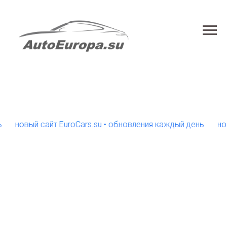
новый сайт EuroCars.su • обновления каждый день
новый 