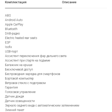
Комплектация
Описание
ABS
Android Auto
Apple CarPlay
Bluetooth
DAB-радио
Electric heated rear seats
ESP
Isofix
USB-порт
Ассистент переключения фар дальнего света
Ассистент при старте на подъеме
Багажник на крыше
Бесключевой доступ
Беспроводная зарядка для смартфонов
Бортовой компьютер
Ветровое стекло с подогревом
Гарантия
Голосовое управление
Датчик дождя
Датчик освещенности
Зеркало заднего вида с автоматическим затемнением
Зимний пакет