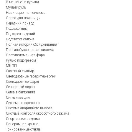
В машине не курили
Мультируль
Навигационная система
Опора для поясницы
Передний привод
Подлокотник
Подогрев сидений
Подсветка салона
Полная история обслуживания
Противобуксовочная система
Противотуманная фара
Руль с подогревом
МКПП
Сажевый фильтр
Светодиодные габаритные огни
Светодиодные фары
Сенсорный экран
Сетка в багажнике
Сигнализация
Система «старт-стоп»
Система аварийного вызова
Система контроля скоростного режима
Спортивные сиденья
Панорамная крыша
Тонированные стекла