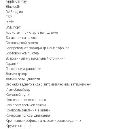
Apple CarPlay
Bluetooth
DAB-радио
ESP
Isofix
USB-порт
Ассистент при старте на подъеме
Багажник на крыше
Бесключевой доступ
Беспроводная зарядка для смартфонов
Бортовой компьютер
Встроенный музыкальный стриминг
Гарантия
Голосовое управление
Датчик дождя
Датчик освещенности
Зеркало заднего вида с автоматическим затемнением
Иммобилайзер
Кожаный руль
Колеса из легкого сплава
Комплект громкой связи
Контроль давления в шинах
Контроль полосы движения
Крепление изофикс на пассажирских сидениях
Круиз-контроль