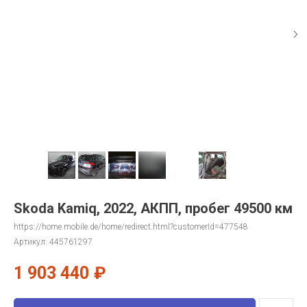
Skoda Kamiq, 2022, АКПП, пробег 49500 км
https://home.mobile.de/home/redirect.html?customerId=477548
Артикул:
445761297
1 903 440
₽