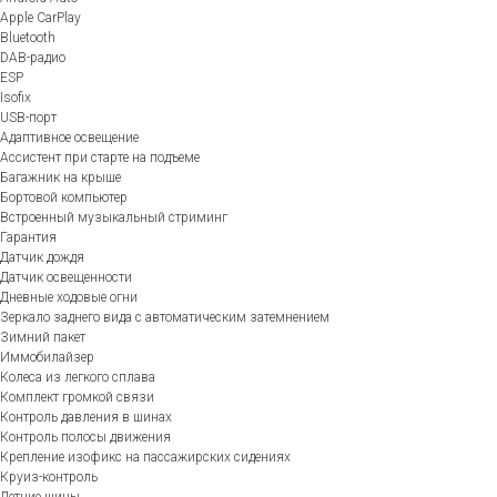
Apple CarPlay
Bluetooth
DAB-радио
ESP
Isofix
USB-порт
Адаптивное освещение
Ассистент при старте на подъеме
Багажник на крыше
Бортовой компьютер
Встроенный музыкальный стриминг
Гарантия
Датчик дождя
Датчик освещенности
Дневные ходовые огни
Зеркало заднего вида с автоматическим затемнением
Зимний пакет
Иммобилайзер
Колеса из легкого сплава
Комплект громкой связи
Контроль давления в шинах
Контроль полосы движения
Крепление изофикс на пассажирских сидениях
Круиз-контроль
Летние шины