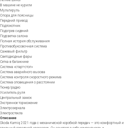
В машине не курили
Мультируль
Опора для поясницы
Передний привод
Подлокотник
Подогрев сидений
Подсветка салона
Полная история обслуживания
Противобуксовочная система
Сажевый фильтр
Светодиодные фары
Сетка в багажнике
Система «старт-стоп»
Система аварийного вызова
Система контроля скоростного режима
Система оповещения о расстоянии
Тюнер/радио
Усилитель руля
Центральный замок
Экстренное торможение
Электрозеркала
Электростекла
Описание
Skoda Kamiq 2021 года с механической коробкой передач — это комфортный и
стильный городской кроссовер. Он сочетает в себе компактность и