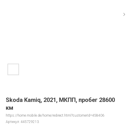
Skoda Kamiq, 2021, МКПП, пробег 28600
км
https://home.mobile.de/home/redirect.html?customerId=458406
Артикул:
445729213