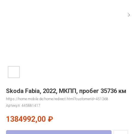
Skoda Fabia, 2022, МКПП, пробег 35736 км
https://home.mobile.de/home/redirect.html?customerId=451368
Артикул:
445881417
1384992,00
₽