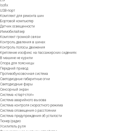
Isofix
USB-порт
Комплект для ремонта шин
Бортовой компьютер
Датчик освещенности
Иммобилайзер
Комплект громкой связи
Контроль давления в шинах
Контроль полосы движения
Крепление изофикс на пассажирских сидениях
В машине не курили
Опора для поясницы
Передний привод
Противобуксовочная система
Светодиодные габаритные огни
Светодиодные фары
Сенсорный экран
Система «старт-стоп»
Система аварийного вызова
Система контроля скоростного режима
Система оповещения о расстоянии
Система предупреждения об усталости
Тюнер/радио
Усилитель руля