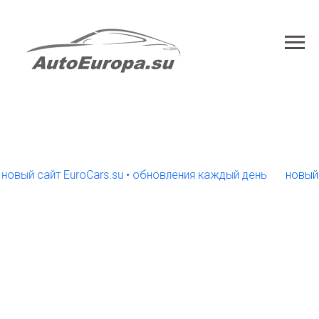
й сайт EuroCars.su • обновления каждый день
новый сайт