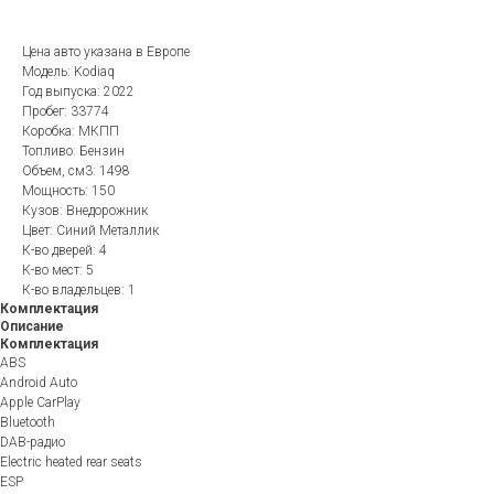
Цена авто указана в Европе
Модель: Kodiaq
Год выпуска: 2022
Пробег: 33774
Коробка: МКПП
Топливо: Бензин
Объем, см3: 1498
Мощность: 150
Кузов: Внедорожник
Цвет: Синий Металлик
К-во дверей: 4
К-во мест: 5
К-во владельцев: 1
Комплектация
Описание
Комплектация
ABS
Android Auto
Apple CarPlay
Bluetooth
DAB-радио
Electric heated rear seats
ESP