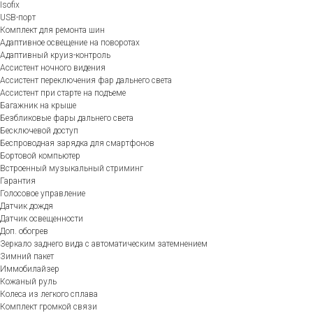
Isofix
USB-порт
Комплект для ремонта шин
Адаптивное освещение на поворотах
Адаптивный круиз-контроль
Ассистент ночного видения
Ассистент переключения фар дальнего света
Ассистент при старте на подъеме
Багажник на крыше
Безбликовые фары дальнего света
Бесключевой доступ
Беспроводная зарядка для смартфонов
Бортовой компьютер
Встроенный музыкальный стриминг
Гарантия
Голосовое управление
Датчик дождя
Датчик освещенности
Доп. обогрев
Зеркало заднего вида с автоматическим затемнением
Зимний пакет
Иммобилайзер
Кожаный руль
Колеса из легкого сплава
Комплект громкой связи