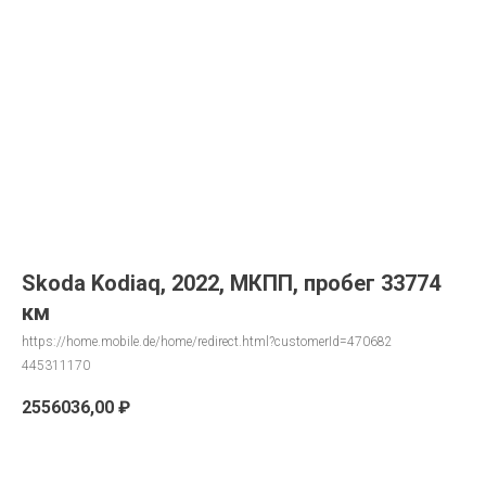
Skoda Kodiaq, 2022, МКПП, пробег 33774
км
https://home.mobile.de/home/redirect.html?customerId=470682
445311170
2556036,00
₽
Запрос