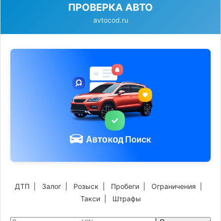
ПРОВЕРКА АВТО
avtocod.ru
ДТП
|
Залог
|
Розыск
|
Пробеги
|
Ограничения
|
Такси
|
Штрафы