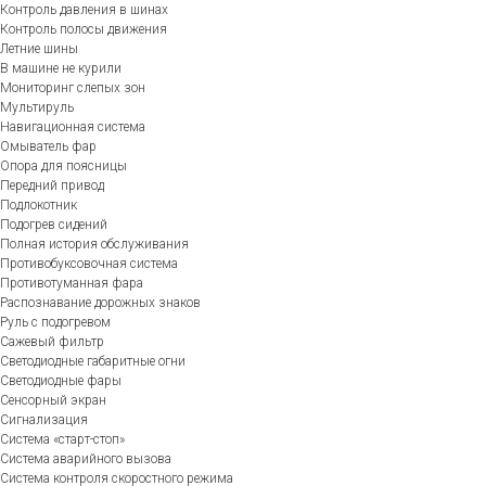
Контроль давления в шинах
Контроль полосы движения
Летние шины
В машине не курили
Мониторинг слепых зон
Мультируль
Навигационная система
Омыватель фар
Опора для поясницы
Передний привод
Подлокотник
Подогрев сидений
Полная история обслуживания
Противобуксовочная система
Противотуманная фара
Распознавание дорожных знаков
Руль с подогревом
Сажевый фильтр
Светодиодные габаритные огни
Светодиодные фары
Сенсорный экран
Сигнализация
Система «старт-стоп»
Система аварийного вызова
Система контроля скоростного режима