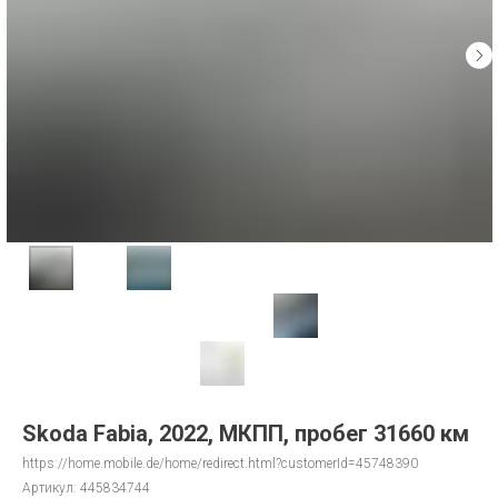
Skoda Fabia, 2022, МКПП, пробег 31660 км
https://home.mobile.de/home/redirect.html?customerId=45748390
Артикул:
445834744