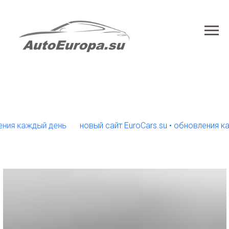
 каждый день
новый сайт EuroCars.su • обновления кажды