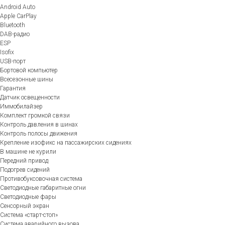
Android Auto
Apple CarPlay
Bluetooth
DAB-радио
ESP
Isofix
USB-порт
Бортовой компьютер
Всесезонные шины
Гарантия
Датчик освещенности
Иммобилайзер
Комплект громкой связи
Контроль давления в шинах
Контроль полосы движения
Крепление изофикс на пассажирских сидениях
В машине не курили
Передний привод
Подогрев сидений
Противобуксовочная система
Светодиодные габаритные огни
Светодиодные фары
Сенсорный экран
Система «старт-стоп»
Система аварийного вызова