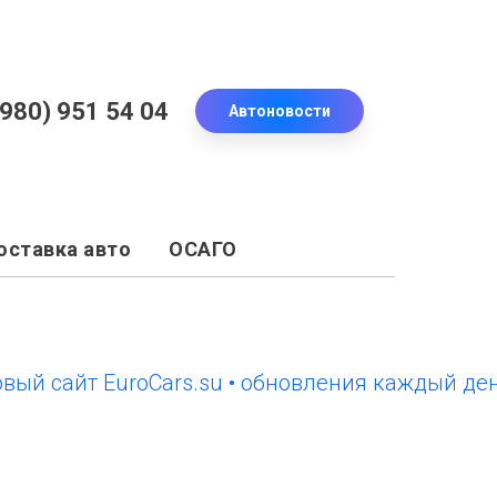
(980) 951 54 04
Автоновости
оставка авто
ОСАГО
айт EuroCars.su • обновления каждый день
н