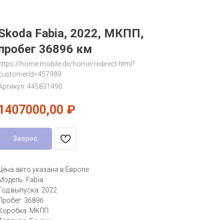
Skoda Fabia, 2022, МКПП,
пробег 36896 км
https://home.mobile.de/home/redirect.html?
customerId=457989
Артикул:
445831490
1407000,00
₽
Запрос
Цена авто указана в Европе
Модель: Fabia
Год выпуска: 2022
Пробег: 36896
Коробка: МКПП