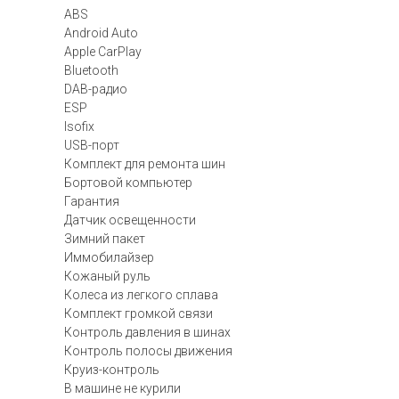
ABS
Android Auto
Apple CarPlay
Bluetooth
DAB-радио
ESP
Isofix
USB-порт
Комплект для ремонта шин
Бортовой компьютер
Гарантия
Датчик освещенности
Зимний пакет
Иммобилайзер
Кожаный руль
Колеса из легкого сплава
Комплект громкой связи
Контроль давления в шинах
Контроль полосы движения
Круиз-контроль
В машине не курили