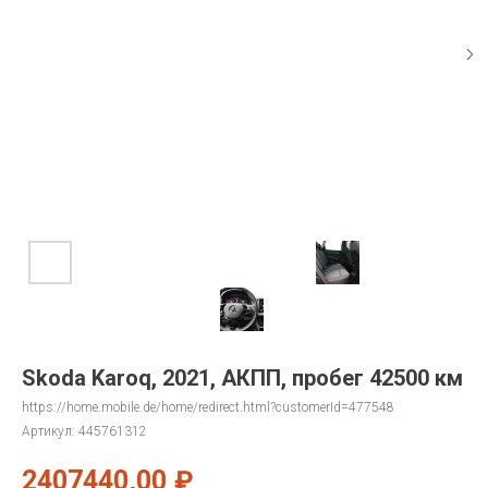
Skoda Karoq, 2021, АКПП, пробег 42500 км
https://home.mobile.de/home/redirect.html?customerId=477548
Артикул:
445761312
2407440,00
₽