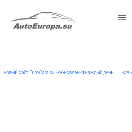
ый сайт EuroCars.su • обновления каждый день
новый сай