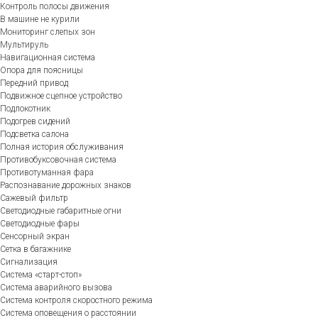
Контроль полосы движения
В машине не курили
Мониторинг слепых зон
Мультируль
Навигационная система
Опора для поясницы
Передний привод
Подвижное сцепное устройство
Подлокотник
Подогрев сидений
Подсветка салона
Полная история обслуживания
Противобуксовочная система
Противотуманная фара
Распознавание дорожных знаков
Сажевый фильтр
Светодиодные габаритные огни
Светодиодные фары
Сенсорный экран
Сетка в багажнике
Сигнализация
Система «старт-стоп»
Система аварийного вызова
Система контроля скоростного режима
Система оповещения о расстоянии