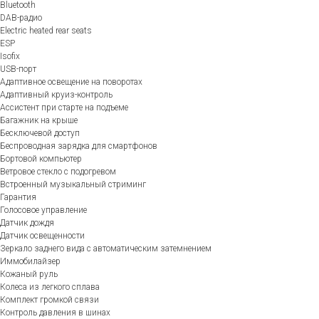
Bluetooth
DAB-радио
Electric heated rear seats
ESP
Isofix
USB-порт
Адаптивное освещение на поворотах
Адаптивный круиз-контроль
Ассистент при старте на подъеме
Багажник на крыше
Бесключевой доступ
Беспроводная зарядка для смартфонов
Бортовой компьютер
Ветровое стекло с подогревом
Встроенный музыкальный стриминг
Гарантия
Голосовое управление
Датчик дождя
Датчик освещенности
Зеркало заднего вида с автоматическим затемнением
Иммобилайзер
Кожаный руль
Колеса из легкого сплава
Комплект громкой связи
Контроль давления в шинах