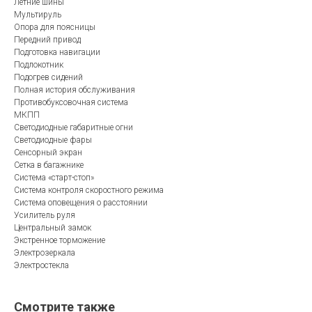
Летние шины
Мультируль
Опора для поясницы
Передний привод
Подготовка навигации
Подлокотник
Подогрев сидений
Полная история обслуживания
Противобуксовочная система
МКПП
Светодиодные габаритные огни
Светодиодные фары
Сенсорный экран
Сетка в багажнике
Система «старт-стоп»
Система контроля скоростного режима
Система оповещения о расстоянии
Усилитель руля
Центральный замок
Экстренное торможение
Электрозеркала
Электростекла
Смотрите также