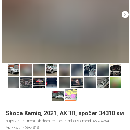
Skoda Kamiq, 2021, АКПП, пробег 34310 км
https://home.mobile.de/home/redirect.html?customerId=45824354
Артикул:
445864818