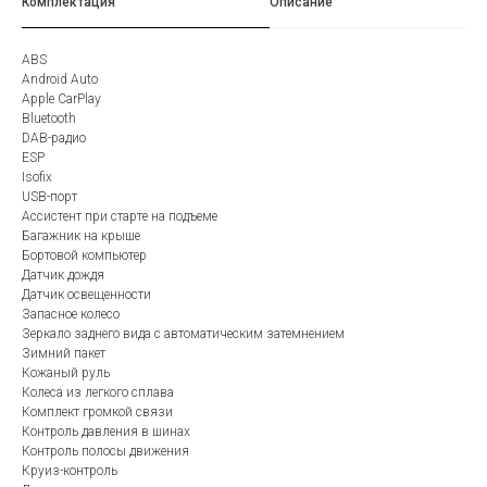
Комплектация
Описание
ABS
Android Auto
Apple CarPlay
Bluetooth
DAB-радио
ESP
Isofix
USB-порт
Ассистент при старте на подъеме
Багажник на крыше
Бортовой компьютер
Датчик дождя
Датчик освещенности
Запасное колесо
Зеркало заднего вида с автоматическим затемнением
Зимний пакет
Кожаный руль
Колеса из легкого сплава
Комплект громкой связи
Контроль давления в шинах
Контроль полосы движения
Круиз-контроль