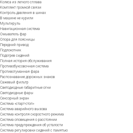
Колеса из легкого сплава
Комплект громкой связи
Контроль давления в шинах
В машине не курили
Мультируль
Навигационная система
Омыватель фар
Опора для поясницы
Передний привод
Подлокотник
Подогрев сидений
Полная история обслуживания
Противобуксовочная система
Противотуманная фара
Распознавание дорожных знаков
Сажевый фильтр
Светодиодные габаритные огни
Светодиодные фары
Сенсорный экран
Система «старт-стоп»
Система аварийного вызова
Система контроля скоростного режима
Система оповещения о расстоянии
Система предупреждения об усталости
Система регулировки сидений с памятью