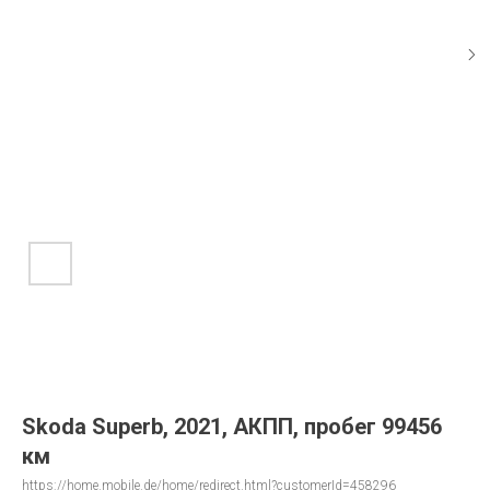
Skoda Superb, 2021, АКПП, пробег 99456
км
https://home.mobile.de/home/redirect.html?customerId=458296