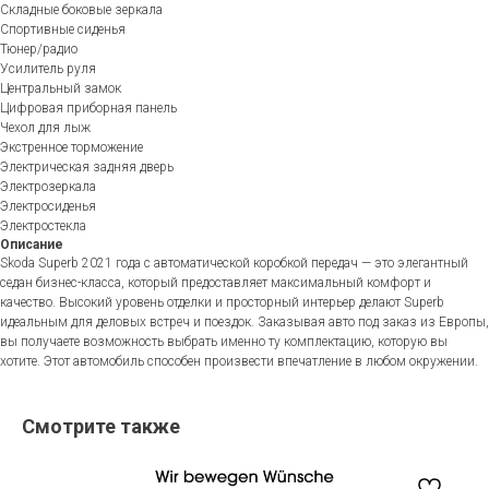
Складные боковые зеркала
Спортивные сиденья
Тюнер/радио
Усилитель руля
Центральный замок
Цифровая приборная панель
Чехол для лыж
Экстренное торможение
Электрическая задняя дверь
Электрозеркала
Электросиденья
Электростекла
Описание
Skoda Superb 2021 года с автоматической коробкой передач — это элегантный
седан бизнес-класса, который предоставляет максимальный комфорт и
качество. Высокий уровень отделки и просторный интерьер делают Superb
идеальным для деловых встреч и поездок. Заказывая авто под заказ из Европы,
вы получаете возможность выбрать именно ту комплектацию, которую вы
хотите. Этот автомобиль способен произвести впечатление в любом окружении.
Смотрите также