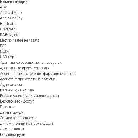
Комплектация
ABS
Android Auto
Apple CarPlay
Bluetooth
CD-плеер
DAB-радио
Electric heated rear seats
ESP
Isofix
USB-порт
Адаптивное освещение на поворотах
Адаптивный круиз-контроль
Ассистент переключения фар дальнего света
Ассистент при старте на подъеме
Аудиосистема
Багажник на крыше
Безбликовые фары дальнего света
Бесключевой доступ
Гарантия
Датчик дождя
Датчик освещенности
Динамический контроль шасси
Зимние шины
Кожаный руль