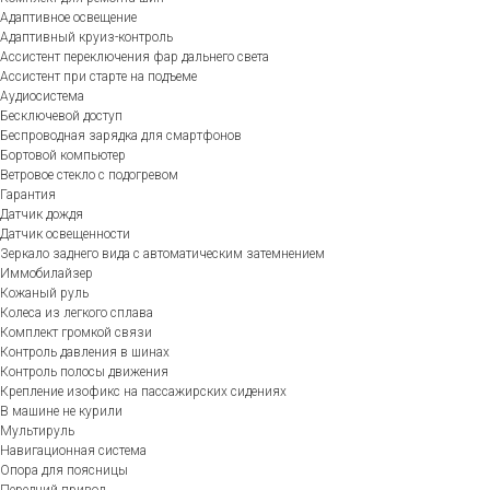
Адаптивное освещение
Адаптивный круиз-контроль
Ассистент переключения фар дальнего света
Ассистент при старте на подъеме
Аудиосистема
Бесключевой доступ
Беспроводная зарядка для смартфонов
Бортовой компьютер
Ветровое стекло с подогревом
Гарантия
Датчик дождя
Датчик освещенности
Зеркало заднего вида с автоматическим затемнением
Иммобилайзер
Кожаный руль
Колеса из легкого сплава
Комплект громкой связи
Контроль давления в шинах
Контроль полосы движения
Крепление изофикс на пассажирских сидениях
В машине не курили
Мультируль
Навигационная система
Опора для поясницы