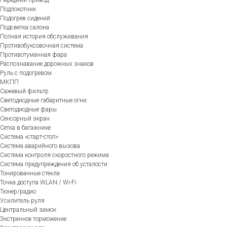
Передний привод
Подлокотник
Подогрев сидений
Подсветка салона
Полная история обслуживания
Противобуксовочная система
Противотуманная фара
Распознавание дорожных знаков
Руль с подогревом
МКПП
Сажевый фильтр
Светодиодные габаритные огни
Светодиодные фары
Сенсорный экран
Сетка в багажнике
Система «старт-стоп»
Система аварийного вызова
Система контроля скоростного режима
Система предупреждения об усталости
Тонированные стекла
Точка доступа WLAN / Wi-Fi
Тюнер/радио
Усилитель руля
Центральный замок
Экстренное торможение