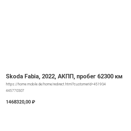
Skoda Fabia, 2022, АКПП, пробег 62300 км
https://home.mobile.de/home/redirect.html?customerId=451934
445770307
1468320,00
₽
Запрос