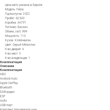
Цена авто указана в Европе
Модель: Fabia
Год выпуска: 2022
Пробег: 62300
Коробка: АКПП
Топливо: Бензин
Объем, см3: 999
Мощность: 110
Кузов: Кляйнваген
Цвет: Серый Металлик
К-во дверей: 4
К-во мест: 5
К-во владельцев: 1
Комплектация
Описание
Комплектация
ABS
Android Auto
Apple CarPlay
Bluetooth
DAB-радио
ESP
Isofix
USB-порт
Комплект для ремонта шин