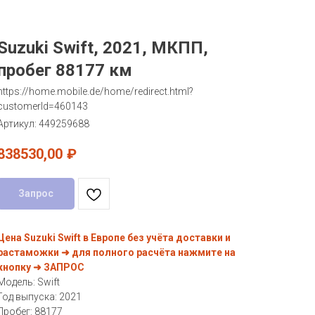
Suzuki Swift, 2021, МКПП,
пробег 88177 км
https://home.mobile.de/home/redirect.html?
customerId=460143
Артикул:
449259688
838530,00
₽
Запрос
Цена Suzuki Swift в Европе без учёта доставки и
растаможки ➜ для полного расчёта нажмите на
кнопку ➜ ЗАПРОС
Модель: Swift
Год выпуска: 2021
Пробег: 88177