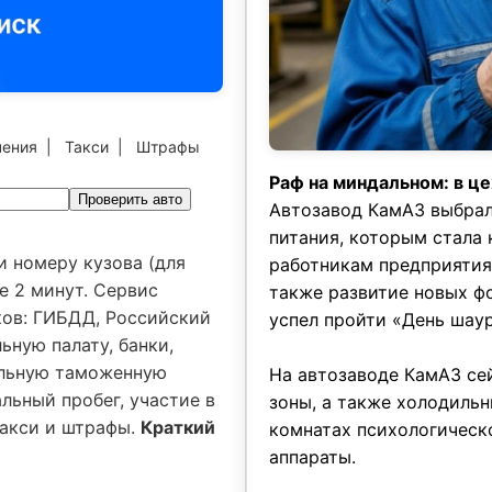
чения
|
Такси
|
Штрафы
Раф на миндальном: в ц
Проверить авто
Автозавод КамАЗ выбрал
питания, которым стала
и номеру кузова (для
работникам предприятия
е 2 минут. Сервис
также развитие новых фо
ков: ГИБДД, Российский
успел пройти «День шау
ьную палату, банки,
альную таможенную
На автозаводе КамАЗ сеи
льный пробег, участие в
зоны, а также холодильн
 такси и штрафы.
Краткий
комнатах психологическо
аппараты.