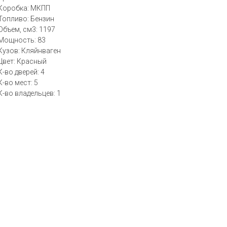
Коробка: МКПП
Топливо: Бензин
Объем, см3: 1197
Мощность: 83
Кузов: Кляйнваген
Цвет: Красный
К-во дверей: 4
К-во мест: 5
К-во владельцев: 1