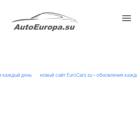
ждый день
новый сайт EuroCars.su • обновления каждый д