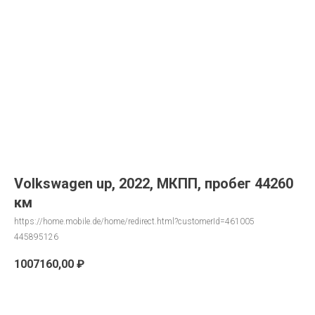
Volkswagen up, 2022, МКПП, пробег 44260
км
https://home.mobile.de/home/redirect.html?customerId=461005
445895126
1007160,00
₽
Запрос