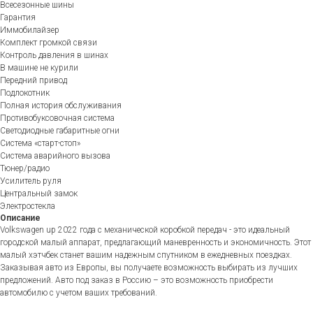
Всесезонные шины
Гарантия
Иммобилайзер
Комплект громкой связи
Контроль давления в шинах
В машине не курили
Передний привод
Подлокотник
Полная история обслуживания
Противобуксовочная система
Светодиодные габаритные огни
Система «старт-стоп»
Система аварийного вызова
Тюнер/радио
Усилитель руля
Центральный замок
Электростекла
Описание
Volkswagen up 2022 года с механической коробкой передач - это идеальный
городской малый аппарат, предлагающий маневренность и экономичность. Этот
малый хэтчбек станет вашим надежным спутником в ежедневных поездках.
Заказывая авто из Европы, вы получаете возможность выбирать из лучших
предложений. Авто под заказ в Россию – это возможность приобрести
автомобилю с учетом ваших требований.