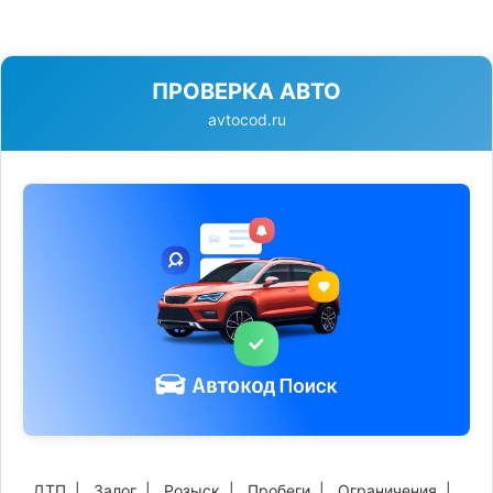
ПРОВЕРКА АВТО
avtocod.ru
ДТП
|
Залог
|
Розыск
|
Пробеги
|
Ограничения
|