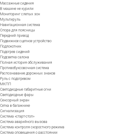
Массажные сидения
В машине не курили
Мониторинг слепых зон
Мультируль
Навигационная система
Опора для поясницы
Передний привод
Подвижное сцепное устройство
Подлокотник
Подогрев сидений
Подсветка салона
Полная история обслуживания
Противобуксовочная система
Распознавание дорожных знаков
Руль с подогревом
МКПП
Светодиодные габаритные огни
Светодиодные фары
Сенсорный экран
Сетка в багажнике
Сигнализация
Система «старт-стоп»
Система аварийного вызова
Система контроля скоростного режима
Система оповещения о расстоянии