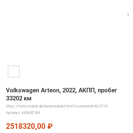
Volkswagen Arteon, 2022, АКПП, пробег
33202 км
https://home.mobile.de/home/redirect.html?customerId=820716
Артикул:
445862189
2518320,00
₽