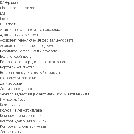
DAB-радио
Electric heated rear seats
ESP
Isofix
USB-порт
Адаптивное освещение на поворотах
Адаптивный круиз-контроль
Ассистент переключения фар дальнего света
Ассистент при старте на подъеме
Безбликовые фары дальнего света
Бесключевой доступ
Беспроводная зарядка для смартфонов
Бортовой компьютер
Встроенный музыкальный стриминг
Голосовое управление
Датчик дождя
Датчик освещенности
Зеркало заднего вида с автоматическим затемнением
Иммобилайзер
Кожаный руль
Колеса из легкого сплава
Комплект громкой связи
Контроль давления в шинах
Контроль полосы движения
Летние шины