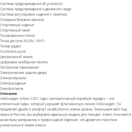
Система предупреждения об усталости
Система предупреждения о движении сзади
Система регулировки сидений с памятью
Складные боковые зеркала
Спортивные сиденья
Спортивный пакет
Тонированные стекла
Точка доступа WLAN / Wi-Fi
Тюнер/радио
Усилитель руля
Центральный замок
Цифровая приборная панель
Экстренное торможение
Электрическая задняя дверь
Электрозеркала
Электросиденья
Электростекла
Описание
Volkswagen Arteon 2022 года с автоматической коробкой передач – это
элегантный седан, который украшает флагманскую линию Volkswagen. Он
предлагает драйв и комфорт на абсолютно новом уровне. Заказывая авто под
заказ в Россию, вы выбираете идеальную модель для поездок. Arteon отличается
качеством материалов и превосходной отделкой, что делает его поистине
уникальным в своем классе.