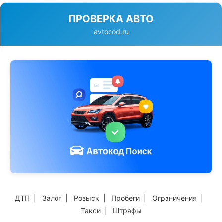
ПРОВЕРКА АВТО
avtocod.ru
ДТП
|
Залог
|
Розыск
|
Пробеги
|
Ограничения
|
Такси
|
Штрафы