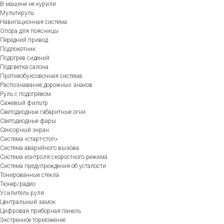
В машине не курили
Мультируль
Навигационная система
Опора для поясницы
Передний привод
Подлокотник
Подогрев сидений
Подсветка салона
Противобуксовочная система
Распознавание дорожных знаков
Руль с подогревом
Сажевый фильтр
Светодиодные габаритные огни
Светодиодные фары
Сенсорный экран
Система «старт-стоп»
Система аварийного вызова
Система контроля скоростного режима
Система предупреждения об усталости
Тонированные стекла
Тюнер/радио
Усилитель руля
Центральный замок
Цифровая приборная панель
Экстренное торможение