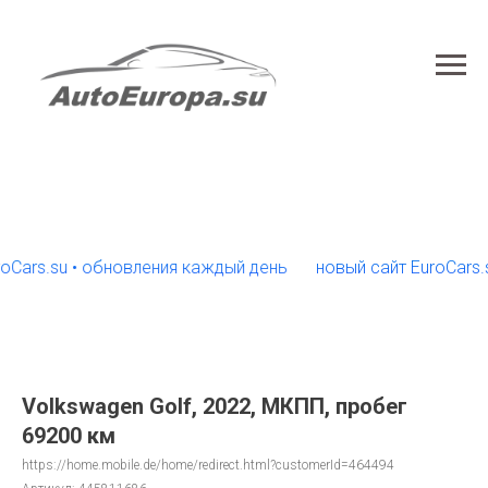
s.su • обновления каждый день
новый сайт EuroCars.su •
Volkswagen Golf, 2022, МКПП, пробег
69200 км
https://home.mobile.de/home/redirect.html?customerId=464494