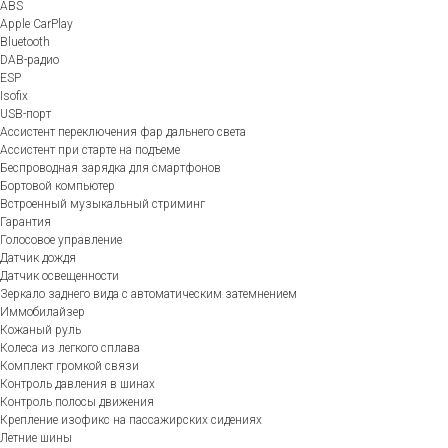
ABS
Apple CarPlay
Bluetooth
DAB-радио
ESP
Isofix
USB-порт
Ассистент переключения фар дальнего света
Ассистент при старте на подъеме
Беспроводная зарядка для смартфонов
Бортовой компьютер
Встроенный музыкальный стриминг
Гарантия
Голосовое управление
Датчик дождя
Датчик освещенности
Зеркало заднего вида с автоматическим затемнением
Иммобилайзер
Кожаный руль
Колеса из легкого сплава
Комплект громкой связи
Контроль давления в шинах
Контроль полосы движения
Крепление изофикс на пассажирских сидениях
Летние шины