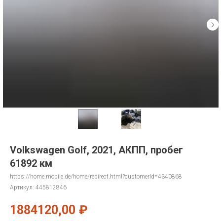
Volkswagen Golf, 2021, АКПП, пробег
61892 км
https://home.mobile.de/home/redirect.html?customerId=4340868
Артикул:
445812846
1884120,00
₽