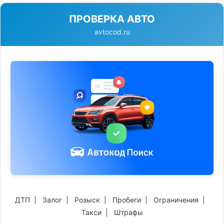
ПРОВЕРКА АВТО
avtocod.ru
ДТП
|
Залог
|
Розыск
|
Пробеги
|
Ограничения
|
Такси
|
Штрафы