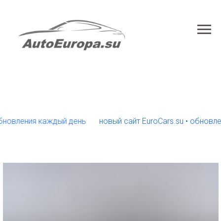
ления каждый день
новый сайт EuroCars.su • обновления 