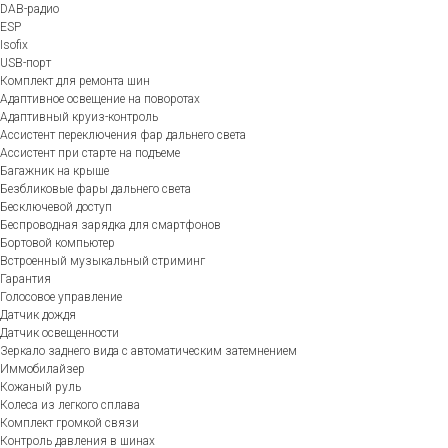
DAB-радио
ESP
Isofix
USB-порт
Комплект для ремонта шин
Адаптивное освещение на поворотах
Адаптивный круиз-контроль
Ассистент переключения фар дальнего света
Ассистент при старте на подъеме
Багажник на крыше
Безбликовые фары дальнего света
Бесключевой доступ
Беспроводная зарядка для смартфонов
Бортовой компьютер
Встроенный музыкальный стриминг
Гарантия
Голосовое управление
Датчик дождя
Датчик освещенности
Зеркало заднего вида с автоматическим затемнением
Иммобилайзер
Кожаный руль
Колеса из легкого сплава
Комплект громкой связи
Контроль давления в шинах