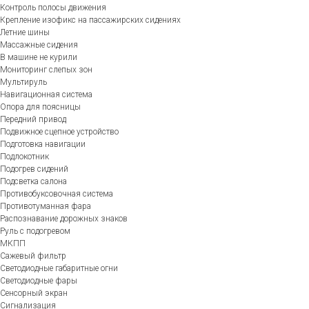
Контроль полосы движения
Крепление изофикс на пассажирских сидениях
Летние шины
Массажные сидения
В машине не курили
Мониторинг слепых зон
Мультируль
Навигационная система
Опора для поясницы
Передний привод
Подвижное сцепное устройство
Подготовка навигации
Подлокотник
Подогрев сидений
Подсветка салона
Противобуксовочная система
Противотуманная фара
Распознавание дорожных знаков
Руль с подогревом
МКПП
Сажевый фильтр
Светодиодные габаритные огни
Светодиодные фары
Сенсорный экран
Сигнализация