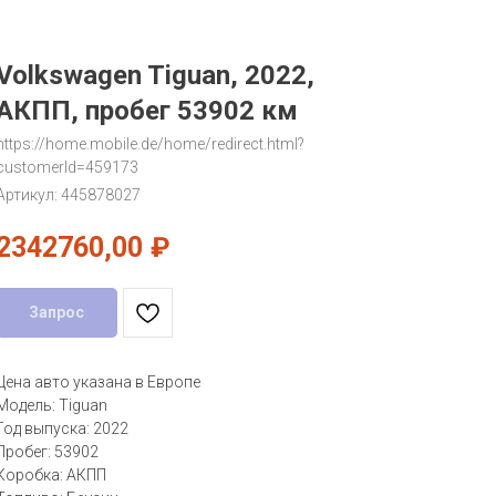
Volkswagen Tiguan, 2022,
АКПП, пробег 53902 км
https://home.mobile.de/home/redirect.html?
customerId=459173
Артикул:
445878027
2342760,00
₽
Запрос
Цена авто указана в Европе
Модель: Tiguan
Год выпуска: 2022
Пробег: 53902
Коробка: АКПП