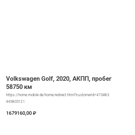
Volkswagen Golf, 2020, АКПП, пробег
58750 км
https://home.mobile.de/home/redirect.html?customerId=470483
445803121
1679160,00
₽
Запрос