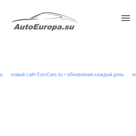
новый сайт EuroCars.su • обновления каждый день
новый 