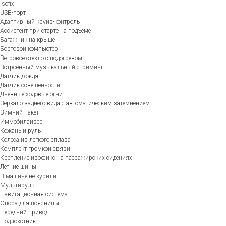
Isofix
USB-порт
Адаптивный круиз-контроль
Ассистент при старте на подъеме
Багажник на крыше
Бортовой компьютер
Ветровое стекло с подогревом
Встроенный музыкальный стриминг
Датчик дождя
Датчик освещенности
Дневные ходовые огни
Зеркало заднего вида с автоматическим затемнением
Зимний пакет
Иммобилайзер
Кожаный руль
Колеса из легкого сплава
Комплект громкой связи
Крепление изофикс на пассажирских сидениях
Летние шины
В машине не курили
Мультируль
Навигационная система
Опора для поясницы
Передний привод
Подлокотник