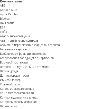
Комплектация
ABS
Android Auto
Apple CarPlay
Bluetooth
DAB-радио
ESP
Isofix
Адаптивное освещение
Адаптивный круиз-контроль
Ассистент переключения фар дальнего света
Багажник на крыше
Безбликовые фары дальнего света
Беспроводная зарядка для смартфонов
Бортовой компьютер
Встроенный музыкальный стриминг
Датчик дождя
Датчик освещенности
Иммобилайзер
Кожаный руль
Колеса из легкого сплава
Комплект громкой связи
Контроль давления в шинах
Контроль полосы движения
Летние шины