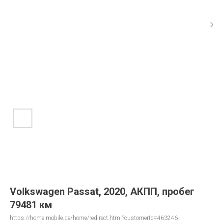
Volkswagen Passat, 2020, АКПП, пробег
79481 км
https://home.mobile.de/home/redirect.html?customerId=463246