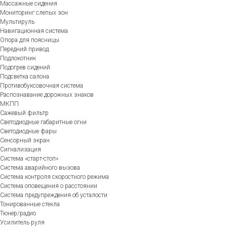
Массажные сидения
Мониторинг слепых зон
Мультируль
Навигационная система
Опора для поясницы
Передний привод
Подлокотник
Подогрев сидений
Подсветка салона
Противобуксовочная система
Распознавание дорожных знаков
МКПП
Сажевый фильтр
Светодиодные габаритные огни
Светодиодные фары
Сенсорный экран
Сигнализация
Система «старт-стоп»
Система аварийного вызова
Система контроля скоростного режима
Система оповещения о расстоянии
Система предупреждения об усталости
Тонированные стекла
Тюнер/радио
Усилитель руля