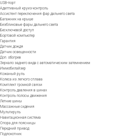
USB-порт
Адаптивный круиз-контроль
Ассистент переключения фар дальнего света
Багажник на крыше
Безбликовые фары дальнего света
Бесключевой доступ
Бортовой компьютер
Гарантия
Датчик дождя
Датчик освещенности
Доп. обогрев
Зеркало заднего вида с автоматическим затемнением
Иммобилайзер
Кожаный руль
Колеса из легкого сплава
Комплект громкой связи
Контроль давления в шинах
Контроль полосы движения
Летние шины
Массажные сидения
Мультируль
Навигационная система
Опора для поясницы
Передний привод
Подлокотник