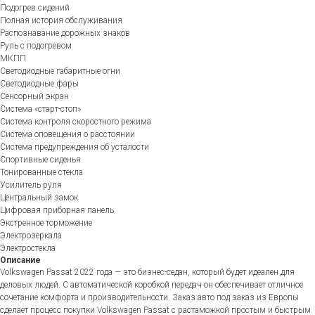
Подогрев сидений
Полная история обслуживания
Распознавание дорожных знаков
Руль с подогревом
МКПП
Светодиодные габаритные огни
Светодиодные фары
Сенсорный экран
Система «старт-стоп»
Система контроля скоростного режима
Система оповещения о расстоянии
Система предупреждения об усталости
Спортивные сиденья
Тонированные стекла
Усилитель руля
Центральный замок
Цифровая приборная панель
Экстренное торможение
Электрозеркала
Электростекла
Описание
Volkswagen Passat 2022 года — это бизнес-седан, который будет идеален для
деловых людей. С автоматической коробкой передач он обеспечивает отличное
сочетание комфорта и производительности. Заказ авто под заказ из Европы
сделает процесс покупки Volkswagen Passat с растаможкой простым и быстрым.