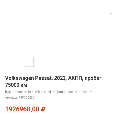
Volkswagen Passat, 2022, АКПП, пробег
75000 км
https://home.mobile.de/home/redirect.html?customerId=454077
Артикул:
445795427
1926960,00
₽