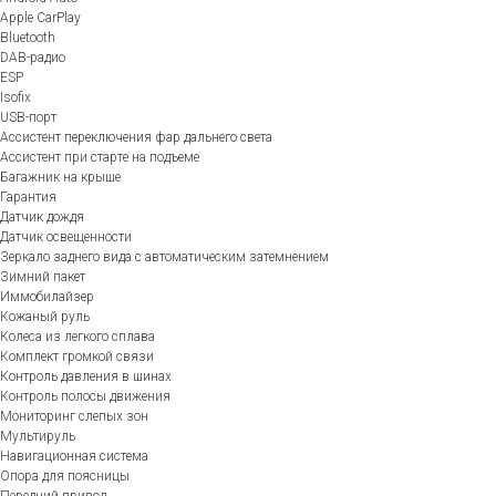
Apple CarPlay
Bluetooth
DAB-радио
ESP
Isofix
USB-порт
Ассистент переключения фар дальнего света
Ассистент при старте на подъеме
Багажник на крыше
Гарантия
Датчик дождя
Датчик освещенности
Зеркало заднего вида с автоматическим затемнением
Зимний пакет
Иммобилайзер
Кожаный руль
Колеса из легкого сплава
Комплект громкой связи
Контроль давления в шинах
Контроль полосы движения
Мониторинг слепых зон
Мультируль
Навигационная система
Опора для поясницы
Передний привод