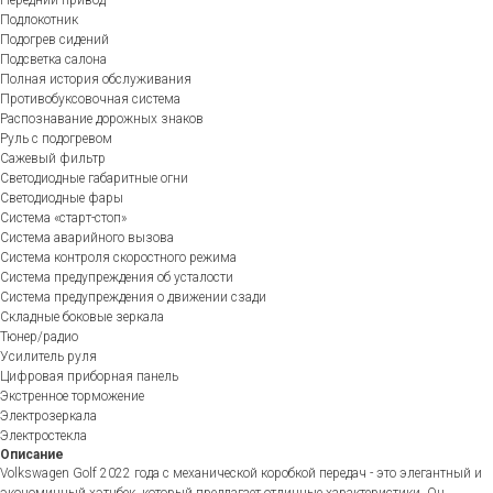
Подлокотник
Подогрев сидений
Подсветка салона
Полная история обслуживания
Противобуксовочная система
Распознавание дорожных знаков
Руль с подогревом
Сажевый фильтр
Светодиодные габаритные огни
Светодиодные фары
Система «старт-стоп»
Система аварийного вызова
Система контроля скоростного режима
Система предупреждения об усталости
Система предупреждения о движении сзади
Складные боковые зеркала
Тюнер/радио
Усилитель руля
Цифровая приборная панель
Экстренное торможение
Электрозеркала
Электростекла
Описание
Volkswagen Golf 2022 года с механической коробкой передач - это элегантный и
экономичный хэтчбек, который предлагает отличные характеристики. Он