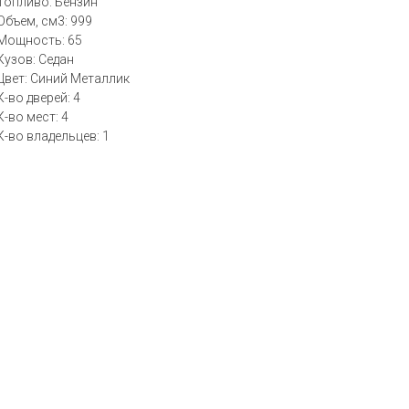
Топливо: Бензин
Объем, см3: 999
Мощность: 65
Кузов: Седан
Цвет: Синий Металлик
К-во дверей: 4
К-во мест: 4
К-во владельцев: 1