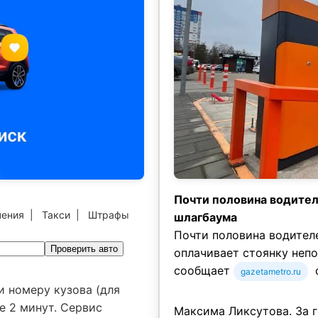
Почти половина водител
чения
|
Такси
|
Штрафы
шлагбаума
Почти половина водител
Проверить авто
оплачивает стоянку непо
сообщает
с
gazetametro.ru
и номеру кузова (для
е 2 минут. Сервис
Максима Ликсутова. За г