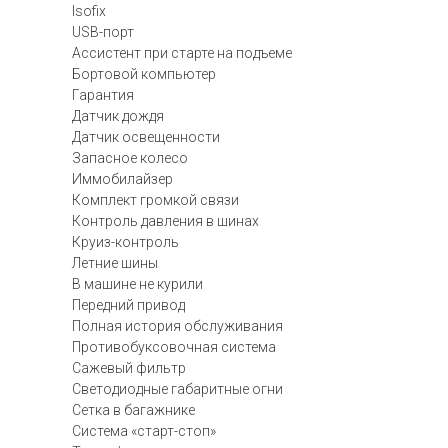
Isofix
USB-порт
Ассистент при старте на подъеме
Бортовой компьютер
Гарантия
Датчик дождя
Датчик освещенности
Запасное колесо
Иммобилайзер
Комплект громкой связи
Контроль давления в шинах
Круиз-контроль
Летние шины
В машине не курили
Передний привод
Полная история обслуживания
Противобуксовочная система
Сажевый фильтр
Светодиодные габаритные огни
Сетка в багажнике
Система «старт-стоп»