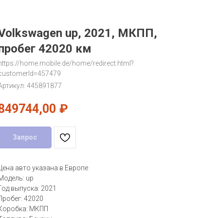
Volkswagen up, 2021, МКПП,
пробег 42020 км
https://home.mobile.de/home/redirect.html?
customerId=457479
Артикул:
445891877
849744,00
₽
Запрос
Цена авто указана в Европе
Модель: up
Год выпуска: 2021
Пробег: 42020
Коробка: МКПП