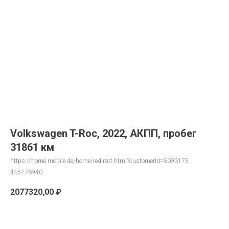
Volkswagen T-Roc, 2022, АКПП, пробег
31861 км
https://home.mobile.de/home/redirect.html?customerId=5093175
445776940
2077320,00
₽
Запрос