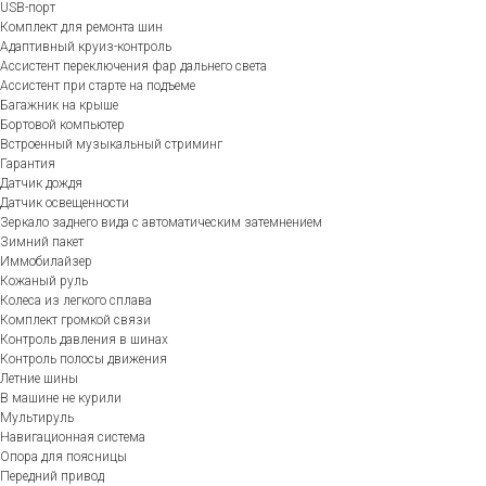
USB-порт
Комплект для ремонта шин
Адаптивный круиз-контроль
Ассистент переключения фар дальнего света
Ассистент при старте на подъеме
Багажник на крыше
Бортовой компьютер
Встроенный музыкальный стриминг
Гарантия
Датчик дождя
Датчик освещенности
Зеркало заднего вида с автоматическим затемнением
Зимний пакет
Иммобилайзер
Кожаный руль
Колеса из легкого сплава
Комплект громкой связи
Контроль давления в шинах
Контроль полосы движения
Летние шины
В машине не курили
Мультируль
Навигационная система
Опора для поясницы
Передний привод