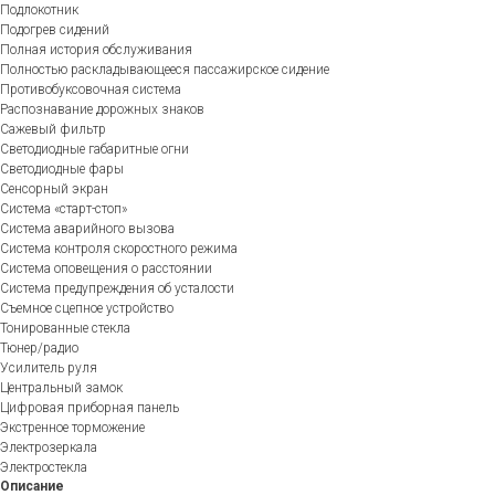
Подлокотник
Подогрев сидений
Полная история обслуживания
Полностью раскладывающееся пассажирское сидение
Противобуксовочная система
Распознавание дорожных знаков
Сажевый фильтр
Светодиодные габаритные огни
Светодиодные фары
Сенсорный экран
Система «старт-стоп»
Система аварийного вызова
Система контроля скоростного режима
Система оповещения о расстоянии
Система предупреждения об усталости
Съемное сцепное устройство
Тонированные стекла
Тюнер/радио
Усилитель руля
Центральный замок
Цифровая приборная панель
Экстренное торможение
Электрозеркала
Электростекла
Описание