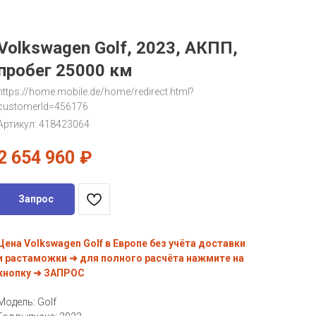
Volkswagen Golf, 2023, АКПП,
пробег 25000 км
https://home.mobile.de/home/redirect.html?
customerId=456176
Артикул:
418423064
2 654 960
₽
Запрос
Цена Volkswagen Golf в Европе без учёта доставки
и растаможки ➜ для полного расчёта нажмите на
кнопку ➜ ЗАПРОС
Модель: Golf