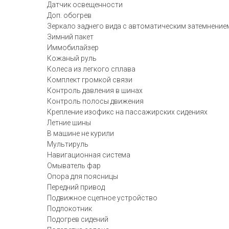
Датчик освещенности
Доп. обогрев
Зеркало заднего вида с автоматическим затемнение
Зимний пакет
Иммобилайзер
Кожаный руль
Колеса из легкого сплава
Комплект громкой связи
Контроль давления в шинах
Контроль полосы движения
Крепление изофикс на пассажирских сидениях
Летние шины
В машине не курили
Мультируль
Навигационная система
Омыватель фар
Опора для поясницы
Передний привод
Подвижное сцепное устройство
Подлокотник
Подогрев сидений