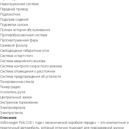
Навигационная система
Передний привод
Подлокотник
Подогрев сидений
Подсветка салона
Полная история обслуживания
Противобуксовочная система
Противотуманная фара
Сажевый фильтр
Светодиодные габаритные огни
Система «старт-стоп»
Система аварийного вызова
Система контроля скоростного режима
Система оповещения о расстоянии
Система предупреждения об усталости
Тонированные стекла
Тюнер/радио
Усилитель руля
Центральный замок
Экстренное торможение
Электрозеркала
Электростекла
Описание
Volkswagen Polo 2021 года с механической коробкой передач — это компактный и
практичный автомобиль, который отлично подходит для повседневной жизни.