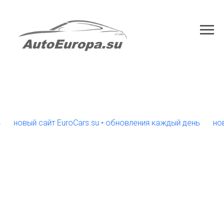
овый сайт EuroCars.su • обновления каждый день
новый с