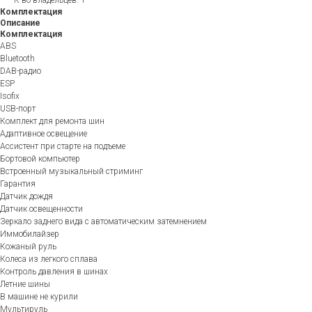
Комплектация
Описание
Комплектация
ABS
Bluetooth
DAB-радио
ESP
Isofix
USB-порт
Комплект для ремонта шин
Адаптивное освещение
Ассистент при старте на подъеме
Бортовой компьютер
Встроенный музыкальный стриминг
Гарантия
Датчик дождя
Датчик освещенности
Зеркало заднего вида с автоматическим затемнением
Иммобилайзер
Кожаный руль
Колеса из легкого сплава
Контроль давления в шинах
Летние шины
В машине не курили
Мультируль