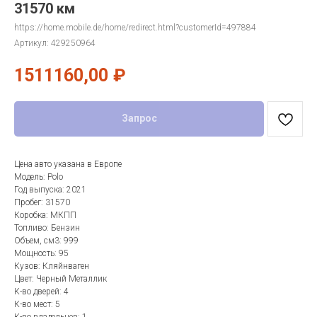
31570 км
https://home.mobile.de/home/redirect.html?customerId=497884
Артикул:
429250964
1511160,00
₽
Запрос
Цена авто указана в Европе
Модель: Polo
Год выпуска: 2021
Пробег: 31570
Коробка: МКПП
Топливо: Бензин
Объем, см3: 999
Мощность: 95
Кузов: Кляйнваген
Цвет: Черный Металлик
К-во дверей: 4
К-во мест: 5
К-во владельцев: 1