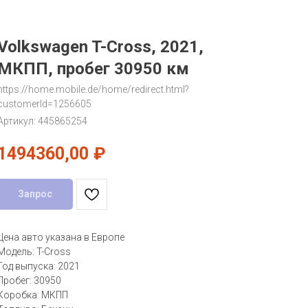
Volkswagen T-Cross, 2021,
МКПП, пробег 30950 км
https://home.mobile.de/home/redirect.html?
customerId=1256605
Артикул:
445865254
1494360,00
₽
Запрос
Цена авто указана в Европе
Модель: T-Cross
Год выпуска: 2021
Пробег: 30950
Коробка: МКПП