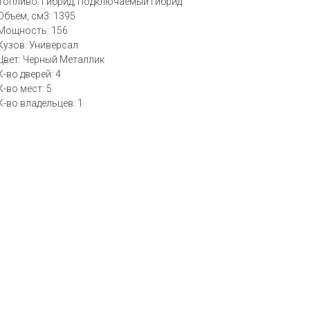
Топливо: Гибрид, Подключаемый гибрид
Объем, см3: 1395
Мощность: 156
Кузов: Универсал
Цвет: Черный Металлик
К-во дверей: 4
К-во мест: 5
К-во владельцев: 1