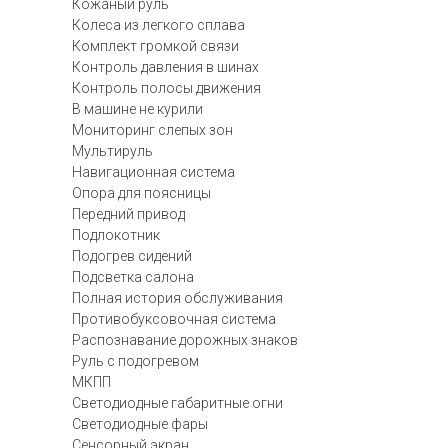
Кожаный руль
Колеса из легкого сплава
Комплект громкой связи
Контроль давления в шинах
Контроль полосы движения
В машине не курили
Мониторинг слепых зон
Мультируль
Навигационная система
Опора для поясницы
Передний привод
Подлокотник
Подогрев сидений
Подсветка салона
Полная история обслуживания
Противобуксовочная система
Распознавание дорожных знаков
Руль с подогревом
МКПП
Светодиодные габаритные огни
Светодиодные фары
Сенсорный экран