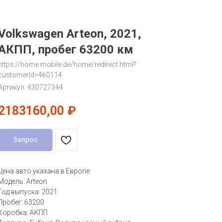
Volkswagen Arteon, 2021,
АКПП, пробег 63200 км
https://home.mobile.de/home/redirect.html?
customerId=460114
Артикул:
430727344
2183160,00
₽
Запрос
Цена авто указана в Европе
Модель: Arteon
Год выпуска: 2021
Пробег: 63200
Коробка: АКПП