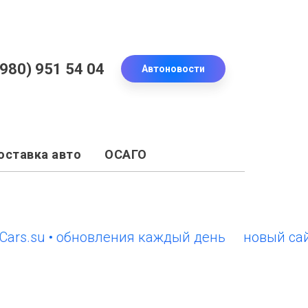
(980) 951 54 04
Автоновости
оставка авто
ОСАГО
su • обновления каждый день
новый сайт Eur