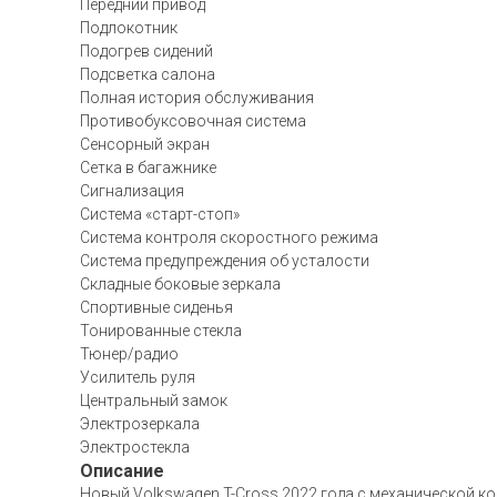
Передний привод
Подлокотник
Подогрев сидений
Подсветка салона
Полная история обслуживания
Противобуксовочная система
Сенсорный экран
Сетка в багажнике
Сигнализация
Система «старт-стоп»
Система контроля скоростного режима
Система предупреждения об усталости
Складные боковые зеркала
Спортивные сиденья
Тонированные стекла
Тюнер/радио
Усилитель руля
Центральный замок
Электрозеркала
Электростекла
Описание
Новый Volkswagen T-Cross 2022 года с механической к