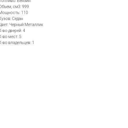
Топливо: Бензин
Объем, см3: 999
Мощность: 110
Кузов: Седан
Цвет: Черный Металлик
К-во дверей: 4
К-во мест: 5
К-во владельцев: 1