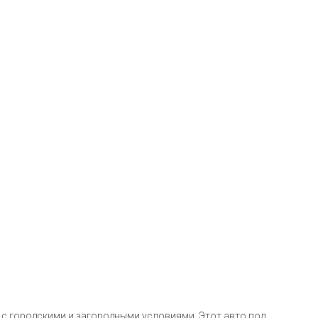
 с городскими и загородными условиями. Этот авто под