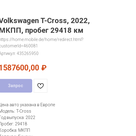
Volkswagen T-Cross, 2022,
МКПП, пробег 29418 км
https://home.mobile.de/home/redirect.html?
customerId=460081
Артикул:
435265950
1587600,00
₽
Запрос
Цена авто указана в Европе
Модель: T-Cross
Год выпуска: 2022
Пробег: 29418
Коробка: МКПП