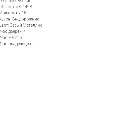
Топливо: Бензин
Объем, см3: 1498
Мощность: 150
Кузов: Внедорожник
Цвет: Серый Металлик
К-во дверей: 4
К-во мест: 5
К-во владельцев: 1