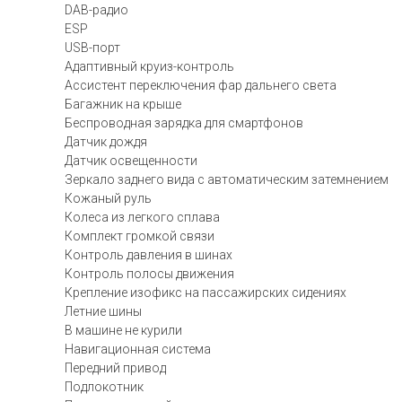
DAB-радио
ESP
USB-порт
Адаптивный круиз-контроль
Ассистент переключения фар дальнего света
Багажник на крыше
Беспроводная зарядка для смартфонов
Датчик дождя
Датчик освещенности
Зеркало заднего вида с автоматическим затемнением
Кожаный руль
Колеса из легкого сплава
Комплект громкой связи
Контроль давления в шинах
Контроль полосы движения
Крепление изофикс на пассажирских сидениях
Летние шины
В машине не курили
Навигационная система
Передний привод
Подлокотник