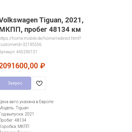
Volkswagen Tiguan, 2021,
МКПП, пробег 48134 км
https://home.mobile.de/home/redirect.html?
customerId=32195556
Артикул:
445290131
2091600,00
₽
Запрос
Цена авто указана в Европе
Модель: Tiguan
Год выпуска: 2021
Пробег: 48134
Коробка: МКПП