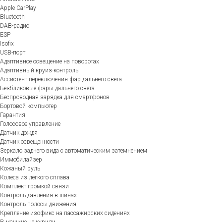
Apple CarPlay
Bluetooth
DAB-радио
ESP
Isofix
USB-порт
Адаптивное освещение на поворотах
Адаптивный круиз-контроль
Ассистент переключения фар дальнего света
Безбликовые фары дальнего света
Беспроводная зарядка для смартфонов
Бортовой компьютер
Гарантия
Голосовое управление
Датчик дождя
Датчик освещенности
Зеркало заднего вида с автоматическим затемнением
Иммобилайзер
Кожаный руль
Колеса из легкого сплава
Комплект громкой связи
Контроль давления в шинах
Контроль полосы движения
Крепление изофикс на пассажирских сидениях
В машине не курили