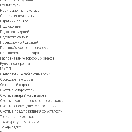
Мультируль
Навигационная система
Опора для поясницы
Передний привод
Подлокотник
Подогрев сидений
Подсветка салона
Проекционный дисплей
Противобуксовочная система
Противотуманная фара
Распознавание дорожных знаков
Руль с подогревом
МКПП
Светодиодные габаритные огни
Светодиодные фары
Сенсорный экран
Система «старт-стоп»
Система аварийного вызова
Система контроля скоростного режима
Система оповещения о расстоянии
Система предупреждения об усталости
Тонированные стекла
Точка доступа WLAN / Wi-Fi
Тюнер/радио