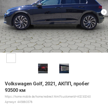
Volkswagen Golf, 2021, АКПП, пробег
93500 км
https://home.mobile.de/home/redirect.html?customerId=40230260
Артикул:
445880378