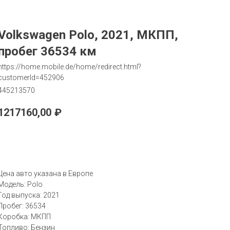
Volkswagen Polo, 2021, МКПП,
пробег 36534 км
https://home.mobile.de/home/redirect.html?
customerId=452906
445213570
1217160,00
₽
Запрос
Цена авто указана в Европе
Модель: Polo
Год выпуска: 2021
Пробег: 36534
Коробка: МКПП
Топливо: Бензин