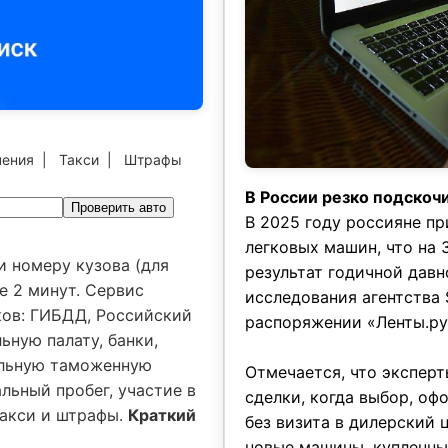
чения
|
Такси
|
Штрафы
В России резко подско
Проверить авто
В 2025 году россияне пр
легковых машин, что на 
и номеру кузова (для
результат годичной давн
е 2 минут. Сервис
исследования агентства 
ков: ГИБДД, Российский
распоряжении «Ленты.ру
ьную палату, банки,
альную таможенную
Отмечается, что эксперт
льный пробег, участие в
сделки, когда выбор, оф
 такси и штрафы.
Краткий
без визита в дилерский
новые машины, купленны