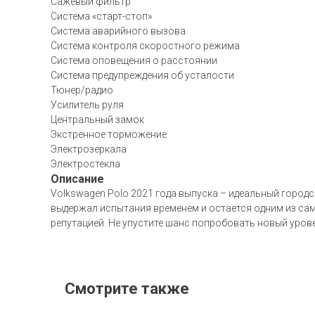
Сажевый фильтр
Система «старт-стоп»
Система аварийного вызова
Система контроля скоростного режима
Система оповещения о расстоянии
Система предупреждения об усталости
Тюнер/радио
Усилитель руля
Центральный замок
Экстренное торможение
Электрозеркала
Электростекла
Описание
Volkswagen Polo 2021 года выпуска – идеальный городс
выдержал испытания временем и остается одним из сам
репутацией. Не упустите шанс попробовать новый уров
Смотрите также