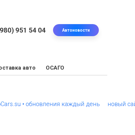
(980) 951 54 04
Автоновости
оставка авто
ОСАГО
.su • обновления каждый день
новый сайт Eu