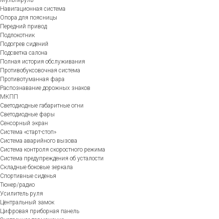
Навигационная система
Опора для поясницы
Передний привод
Подлокотник
Подогрев сидений
Подсветка салона
Полная история обслуживания
Противобуксовочная система
Противотуманная фара
Распознавание дорожных знаков
МКПП
Светодиодные габаритные огни
Светодиодные фары
Сенсорный экран
Система «старт-стоп»
Система аварийного вызова
Система контроля скоростного режима
Система предупреждения об усталости
Складные боковые зеркала
Спортивные сиденья
Тюнер/радио
Усилитель руля
Центральный замок
Цифровая приборная панель