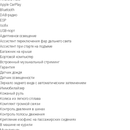
Apple CarPlay
Bluetooth
DAB-радио
ESP
Isofix
USB-порт
Адаптивное освещение
Ассистент переключения фар дальнего света
Ассистент при старте на подъеме
Багажник на крыше
Бортовой компьютер
Встроенный музыкальный стриминг
Гарантия
Датчик дождя
Датчик освещенности
Зеркало заднего вида с автоматическим затемнением
Иммобилайзер
Кожаный руль
Колеса из легкого сплава
Комплект громкой связи
Контроль давления в шинах
Контроль полосы движения
Крепление изофикс на пассажирских сидениях
В машине не курили
Мультируль