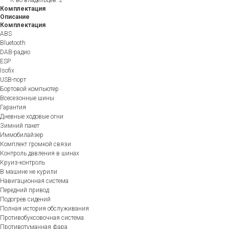
Комплектация
Описание
Комплектация
ABS
Bluetooth
DAB-радио
ESP
Isofix
USB-порт
Бортовой компьютер
Всесезонные шины
Гарантия
Дневные ходовые огни
Зимний пакет
Иммобилайзер
Комплект громкой связи
Контроль давления в шинах
Круиз-контроль
В машине не курили
Навигационная система
Передний привод
Подогрев сидений
Полная история обслуживания
Противобуксовочная система
Противотуманная фара