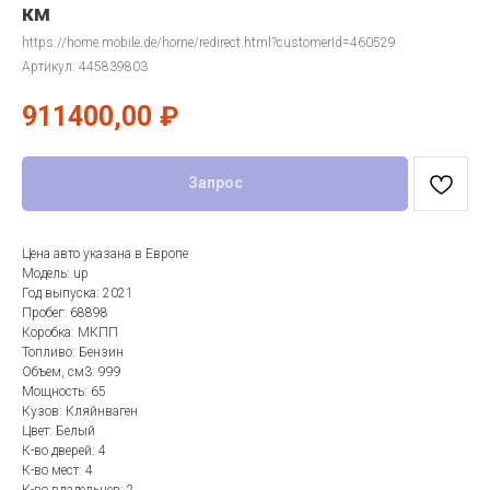
км
https://home.mobile.de/home/redirect.html?customerId=460529
Артикул:
445839803
911400,00
₽
Запрос
Цена авто указана в Европе
Модель: up
Год выпуска: 2021
Пробег: 68898
Коробка: МКПП
Топливо: Бензин
Объем, см3: 999
Мощность: 65
Кузов: Кляйнваген
Цвет: Белый
К-во дверей: 4
К-во мест: 4
К-во владельцев: 2