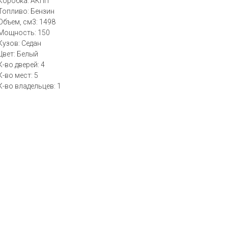
Коробка: АКПП
Топливо: Бензин
Объем, см3: 1498
Мощность: 150
Кузов: Седан
Цвет: Белый
К-во дверей: 4
К-во мест: 5
К-во владельцев: 1