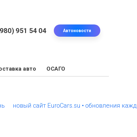
(980) 951 54 04
Автоновости
оставка авто
ОСАГО
овый сайт EuroCars.su • обновления каждый д