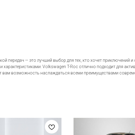
ой передач — это лучший выбор для тех, кто хочет приключений и с
 характеристиками. Volkswagen T-Roc отлично подходит для актив
вит вам возможность наслаждаться всеми преимуществами совреме