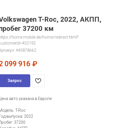
Volkswagen T-Roc, 2022, АКПП,
пробег 37200 км
https://home.mobile.de/home/redirect.html?
customerId=452192
Артикул:
445878662
2 099 916
₽
Запрос
Цена авто указана в Европе
Модель: T-Roc
Год выпуска: 2022
Пробег: 37200