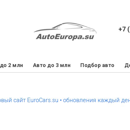
+7 
до 2 млн
Авто до 3 млн
Подбор авто
Д
айт EuroCars.su • обновления каждый день
н