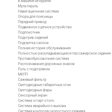
В машине не курили
Мультируль
Навигационная система
Опора для поясницы
Передний привод
Подвижное сцепное устройство
Подлокотник
Подогрев сидений
Подсветка салона
Полная история обслуживания
Полностью раскладывающееся пассажирское сидение
Противобуксовочная система
Распознавание дорожных знаков
Руль с подогревом
МКПП
Сажевый фильтр
Светодиодные габаритные огни
Светодиодные фары
Сенсорный экран
Система «старт-стоп»
Система аварийного вызова
Система контроля скоростного режима