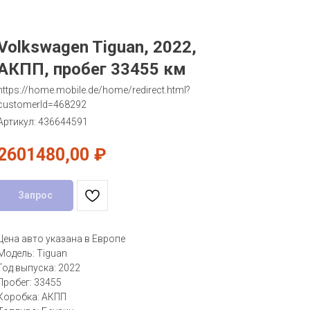
Volkswagen Tiguan, 2022,
АКПП, пробег 33455 км
https://home.mobile.de/home/redirect.html?
customerId=468292
Артикул:
436644591
2601480,00
₽
Запрос
Цена авто указана в Европе
Модель: Tiguan
Год выпуска: 2022
Пробег: 33455
Коробка: АКПП