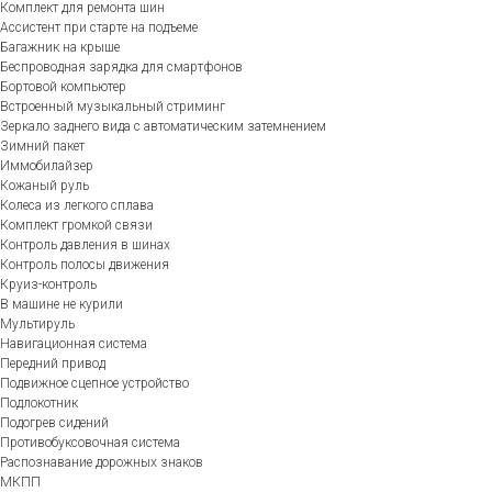
Комплект для ремонта шин
Ассистент при старте на подъеме
Багажник на крыше
Беспроводная зарядка для смартфонов
Бортовой компьютер
Встроенный музыкальный стриминг
Зеркало заднего вида с автоматическим затемнением
Зимний пакет
Иммобилайзер
Кожаный руль
Колеса из легкого сплава
Комплект громкой связи
Контроль давления в шинах
Контроль полосы движения
Круиз-контроль
В машине не курили
Мультируль
Навигационная система
Передний привод
Подвижное сцепное устройство
Подлокотник
Подогрев сидений
Противобуксовочная система
Распознавание дорожных знаков
МКПП