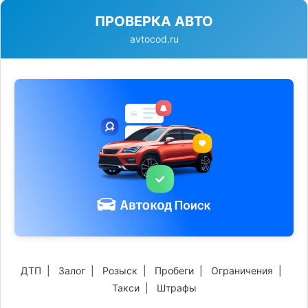
ПРОВЕРКА АВТО
avtocod.ru
ДТП
|
Залог
|
Розыск
|
Пробеги
|
Ограничения
|
Такси
|
Штрафы