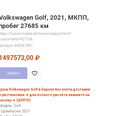
Volkswagen Golf, 2021, МКПП,
пробег 27685 км
https://home.mobile.de/home/redirect.html?
customerId=457169
Артикул:
449267891
1497573,00
₽
Запрос
Цена Volkswagen Golf в Европе без учёта доставки
и растаможки ➜ для полного расчёта нажмите на
кнопку ➜ ЗАПРОС
Модель: Golf
Год выпуска: 2021