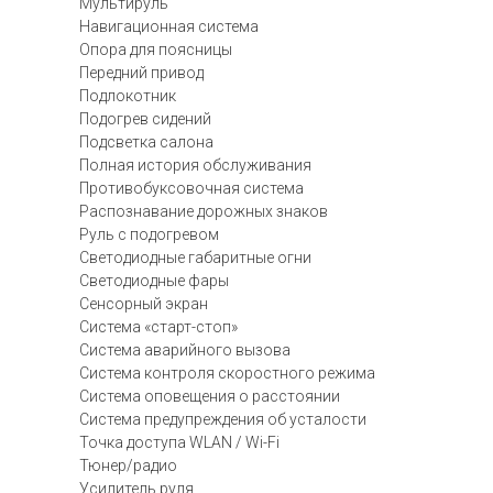
Мультируль
Навигационная система
Опора для поясницы
Передний привод
Подлокотник
Подогрев сидений
Подсветка салона
Полная история обслуживания
Противобуксовочная система
Распознавание дорожных знаков
Руль с подогревом
Светодиодные габаритные огни
Светодиодные фары
Сенсорный экран
Система «старт-стоп»
Система аварийного вызова
Система контроля скоростного режима
Система оповещения о расстоянии
Система предупреждения об усталости
Точка доступа WLAN / Wi-Fi
Тюнер/радио
Усилитель руля