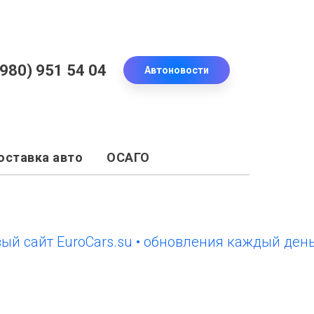
(980) 951 54 04
Автоновости
оставка авто
ОСАГО
йт EuroCars.su • обновления каждый день
но