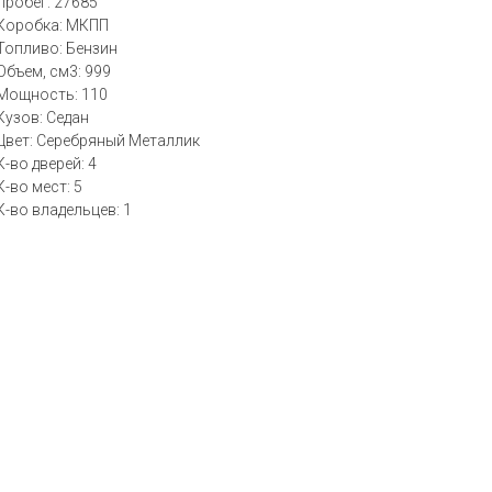
Пробег: 27685
Коробка: МКПП
Топливо: Бензин
Объем, см3: 999
Мощность: 110
Кузов: Седан
Цвет: Серебряный Металлик
К-во дверей: 4
К-во мест: 5
К-во владельцев: 1