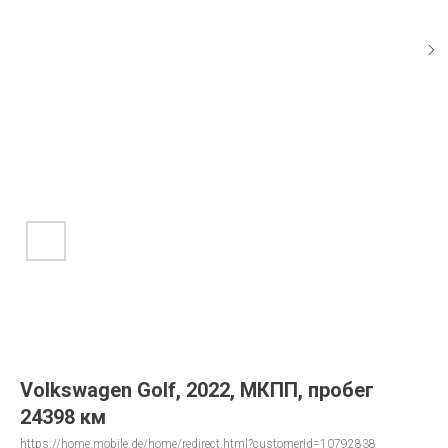
Volkswagen Golf, 2022, МКПП, пробег
24398 км
https://home.mobile.de/home/redirect.html?customerId=10792838