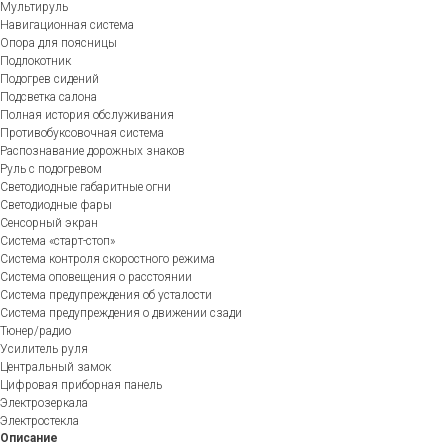
Мультируль
Навигационная система
Опора для поясницы
Подлокотник
Подогрев сидений
Подсветка салона
Полная история обслуживания
Противобуксовочная система
Распознавание дорожных знаков
Руль с подогревом
Светодиодные габаритные огни
Светодиодные фары
Сенсорный экран
Система «старт-стоп»
Система контроля скоростного режима
Система оповещения о расстоянии
Система предупреждения об усталости
Система предупреждения о движении сзади
Тюнер/радио
Усилитель руля
Центральный замок
Цифровая приборная панель
Электрозеркала
Электростекла
Описание