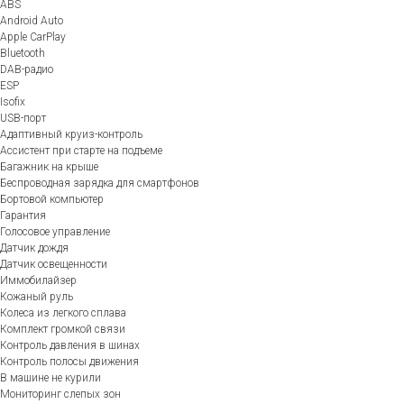
ABS
Android Auto
Apple CarPlay
Bluetooth
DAB-радио
ESP
Isofix
USB-порт
Адаптивный круиз-контроль
Ассистент при старте на подъеме
Багажник на крыше
Беспроводная зарядка для смартфонов
Бортовой компьютер
Гарантия
Голосовое управление
Датчик дождя
Датчик освещенности
Иммобилайзер
Кожаный руль
Колеса из легкого сплава
Комплект громкой связи
Контроль давления в шинах
Контроль полосы движения
В машине не курили
Мониторинг слепых зон