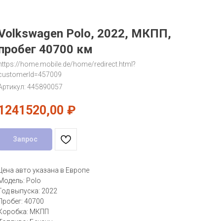
Volkswagen Polo, 2022, МКПП,
пробег 40700 км
https://home.mobile.de/home/redirect.html?
customerId=457009
Артикул:
445890057
1241520,00
₽
Запрос
Цена авто указана в Европе
Модель: Polo
Год выпуска: 2022
Пробег: 40700
Коробка: МКПП