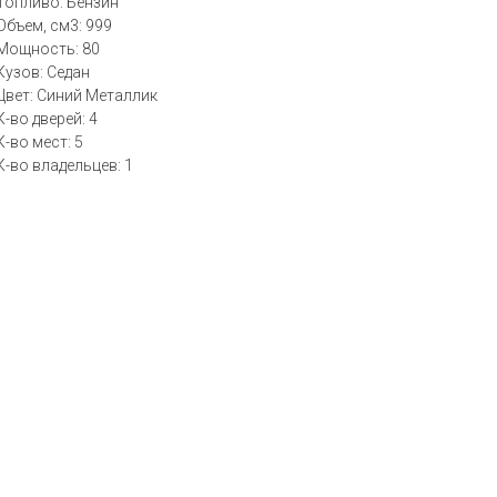
Топливо: Бензин
Объем, см3: 999
Мощность: 80
Кузов: Седан
Цвет: Синий Металлик
К-во дверей: 4
К-во мест: 5
К-во владельцев: 1