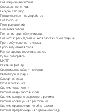
Навигационная система
Опора для поясницы
Передний привод
Подвижное сцепное устройство
Подлокотник
Подогрев сидений
Подсветка салона
Полная история обслуживания
Полностью раскладывающееся пассажирское сидение
Противобуксовочная система
Противотуманная фара
Распознавание дорожных знаков
Руль с подогревом
МКПП
Сажевый фильтр
Светодиодные габаритные огни
Светодиодные фары
Сенсорный экран
Сетка в багажнике
Система «старт-стоп»
Система аварийного вызова
Система контроля скоростного режима
Система оповещения о расстоянии
Система предупреждения об усталости
Система предупреждения о движении сзади