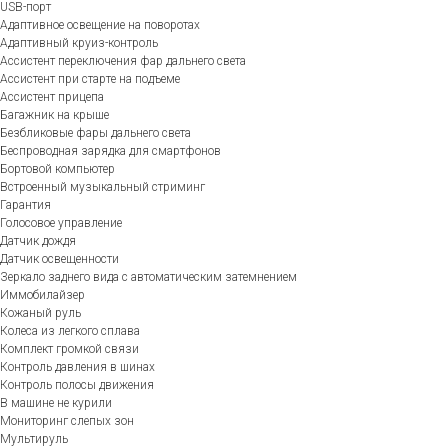
USB-порт
Адаптивное освещение на поворотах
Адаптивный круиз-контроль
Ассистент переключения фар дальнего света
Ассистент при старте на подъеме
Ассистент прицепа
Багажник на крыше
Безбликовые фары дальнего света
Беспроводная зарядка для смартфонов
Бортовой компьютер
Встроенный музыкальный стриминг
Гарантия
Голосовое управление
Датчик дождя
Датчик освещенности
Зеркало заднего вида с автоматическим затемнением
Иммобилайзер
Кожаный руль
Колеса из легкого сплава
Комплект громкой связи
Контроль давления в шинах
Контроль полосы движения
В машине не курили
Мониторинг слепых зон
Мультируль