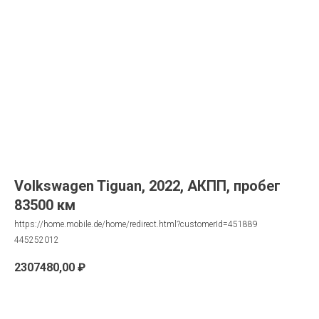
Volkswagen Tiguan, 2022, АКПП, пробег
83500 км
https://home.mobile.de/home/redirect.html?customerId=451889
445252012
2307480,00
₽
Запрос