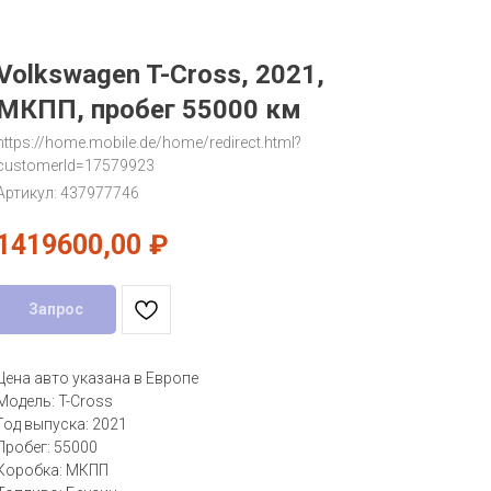
Volkswagen T-Cross, 2021,
МКПП, пробег 55000 км
https://home.mobile.de/home/redirect.html?
customerId=17579923
Артикул:
437977746
1419600,00
₽
Запрос
Цена авто указана в Европе
Модель: T-Cross
Год выпуска: 2021
Пробег: 55000
Коробка: МКПП