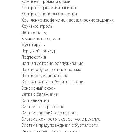
Комплект громкой связи
Контроль давления в шинах
Контроль полосы движения
Крепление изофикс на пассажирских сидениях
Круиз-контроль
Летние шины
В машине не курили
Мультируль
Передний привод
Подлокотник
Полная история обслуживания
Противобуксовочная система
Противотуманная фара
Светодиодные габаритные огни
Сенсорный экран
Сетка в багажнике
Сигнализация
Система «старт-стоп»
Система аварийного вызова
Система контроля скоростного режима
Система предупреждения об усталости
Съемное сцепное устройство