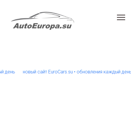
нь
новый сайт EuroCars.su • обновления каждый день
н