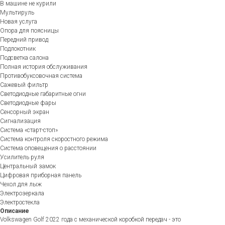
В машине не курили
Мультируль
Новая услуга
Опора для поясницы
Передний привод
Подлокотник
Подсветка салона
Полная история обслуживания
Противобуксовочная система
Сажевый фильтр
Светодиодные габаритные огни
Светодиодные фары
Сенсорный экран
Сигнализация
Система «старт-стоп»
Система контроля скоростного режима
Система оповещения о расстоянии
Усилитель руля
Центральный замок
Цифровая приборная панель
Чехол для лыж
Электрозеркала
Электростекла
Описание
Volkswagen Golf 2022 года с механической коробкой передач - это