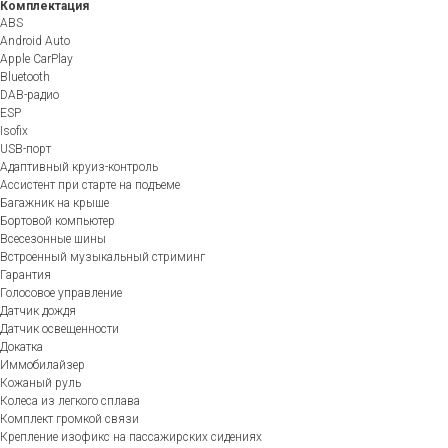
Комплектация
ABS
Android Auto
Apple CarPlay
Bluetooth
DAB-радио
ESP
Isofix
USB-порт
Адаптивный круиз-контроль
Ассистент при старте на подъеме
Багажник на крыше
Бортовой компьютер
Всесезонные шины
Встроенный музыкальный стриминг
Гарантия
Голосовое управление
Датчик дождя
Датчик освещенности
Докатка
Иммобилайзер
Кожаный руль
Колеса из легкого сплава
Комплект громкой связи
Крепление изофикс на пассажирских сидениях