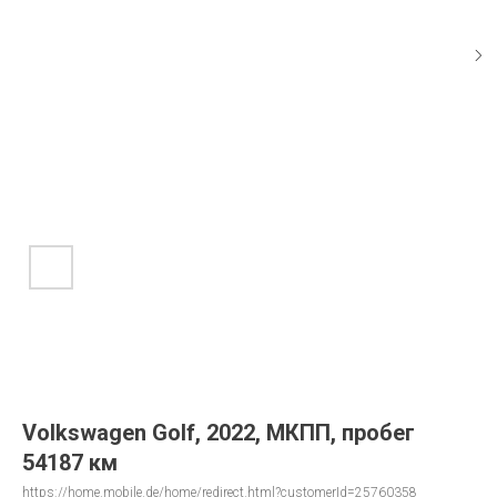
Volkswagen Golf, 2022, МКПП, пробег
54187 км
https://home.mobile.de/home/redirect.html?customerId=25760358