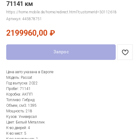
71141 км
https://home.mobile.de/home/redirect.html?customerId=30112618
Артикул:
445878751
2199960,00
₽
Запрос
Цена авто указана в Европе
Модель: Passat
Год выпуска: 2022
Пробег: 71141
Коробка: АКПП
Топливо: Гибрид
Объем, см3: 1395
Мощность: 218
Кузов: Универсал
Цвет: Белый Металлик
К-во дверей: 4
К-во мест: 5
К-во владельцев: 1