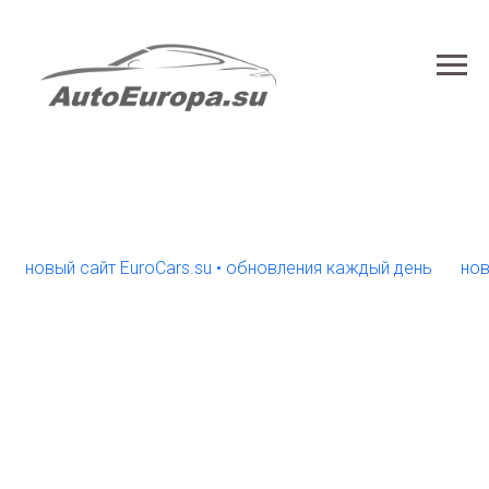
вый сайт EuroCars.su • обновления каждый день
новый са