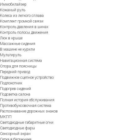
Иммобилайзер
Кожаный руль
Колеса из легкого сплава
Комплект громкой связи
Контроль давления в шинах
Контроль полосы движения
Люк в крыше
Массажные сидения
В машине не курили
Мультируль
Навигационная система
Опора для поясницы
Передний привод
Подвижное сцепное устройство
Подлокотник
Подогрев сидений
Подсветка салона
Полная история обслуживания
Противобуксовочная система
Распознавание дорожных знаков
МКПП
Светодиодные габаритные огни
Светодиодные фары
Сенсорный экран
Сетка в багажнике