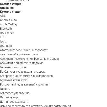
Комплектация
Описание
Комплектация
ABS
Android Auto
Apple CarPlay
Bluetooth
DAB-радио
ESP
Isofix
USB-порт
Адаптивное освещение на поворотах
Адаптивный круиз-контроль
Ассистент переключения фар дальнего света
Ассистент при старте на подъеме
Багажник на крыше
Безбликовые фары дальнего света
Беспроводная зарядка для смартфонов
Бортовой компьютер
Встроенный музыкальный стриминг
Гарантия
Голосовое управление
Датчик дождя
Датчик освещенности
Зеркало заднего вида с автоматическим затемнением