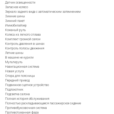
Датчик освещенности
Запасное колесо
Зеркало заднего вида с автоматическим затемнением
Зимние шины
Зимний пакет
Иммобилайзер
Кожаный руль
Колеса из легкого сплава
Комплект громкой связи
Контроль давления в шинах
Контроль полосы движения
Летние шины
В машине не курили
Мультируль
Навигационная система
Новая услуга
Опора для поясницы
Передний привод
Подвижное сцепное устройство
Подлокотник
Подсветка салона
Полная история обслуживания
Полностью раскладывающееся пассажирское сидение
Противобуксовочная система
Противотуманная фара