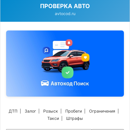
ПРОВЕРКА АВТО
avtocod.ru
ДТП
|
Залог
|
Розыск
|
Пробеги
|
Ограничения
|
Такси
|
Штрафы