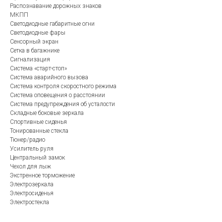
Распознавание дорожных знаков
МКПП
Светодиодные габаритные огни
Светодиодные фары
Сенсорный экран
Сетка в багажнике
Сигнализация
Система «старт-стоп»
Система аварийного вызова
Система контроля скоростного режима
Система оповещения о расстоянии
Система предупреждения об усталости
Складные боковые зеркала
Спортивные сиденья
Тонированные стекла
Тюнер/радио
Усилитель руля
Центральный замок
Чехол для лыж
Экстренное торможение
Электрозеркала
Электросиденья
Электростекла