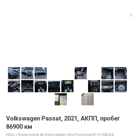
Volkswagen Passat, 2021, АКПП, пробег
86900 км
https://home.mobile.de/home/redirect.html?customerId=31998028