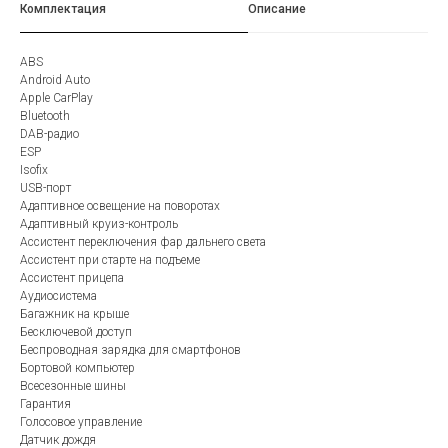
Комплектация
Описание
ABS
Android Auto
Apple CarPlay
Bluetooth
DAB-радио
ESP
Isofix
USB-порт
Адаптивное освещение на поворотах
Адаптивный круиз-контроль
Ассистент переключения фар дальнего света
Ассистент при старте на подъеме
Ассистент прицепа
Аудиосистема
Багажник на крыше
Бесключевой доступ
Беспроводная зарядка для смартфонов
Бортовой компьютер
Всесезонные шины
Гарантия
Голосовое управление
Датчик дождя