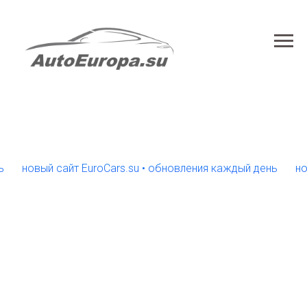
овый сайт EuroCars.su • обновления каждый день
новый с