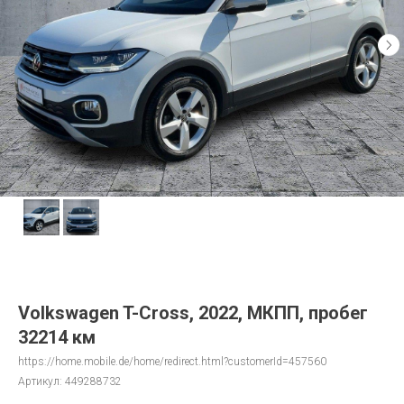
Volkswagen T-Cross, 2022, МКПП, пробег
32214 км
https://home.mobile.de/home/redirect.html?customerId=457560
Артикул:
449288732