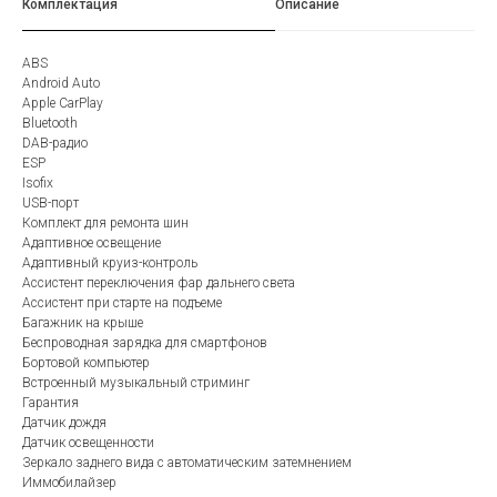
Комплектация
Описание
ABS
Android Auto
Apple CarPlay
Bluetooth
DAB-радио
ESP
Isofix
USB-порт
Комплект для ремонта шин
Адаптивное освещение
Адаптивный круиз-контроль
Ассистент переключения фар дальнего света
Ассистент при старте на подъеме
Багажник на крыше
Беспроводная зарядка для смартфонов
Бортовой компьютер
Встроенный музыкальный стриминг
Гарантия
Датчик дождя
Датчик освещенности
Зеркало заднего вида с автоматическим затемнением
Иммобилайзер