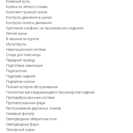
Кожаный руль
Колеса из легкого сплава
Комплект громкой связи
Контроль давления в шинах
Контроль полосы движения
Крепление изофикс на пассажирских сидениях
Летние шины
В машине не курили
Мультируль
Навигационная система
Опора для поясницы
Передний привод
Подготовка навигации
Подлокотник
Подогрев сидений
Подсветка салона
Полная история обслуживания
Полностью раскладывающееся пассажирское сидение
Противобуксовочная система
Противотуманная фара
Распознавание дорожных знаков
Сажевый фильтр
Светодиодные габаритные огни
Светодиодные фары
Сенсорный экран