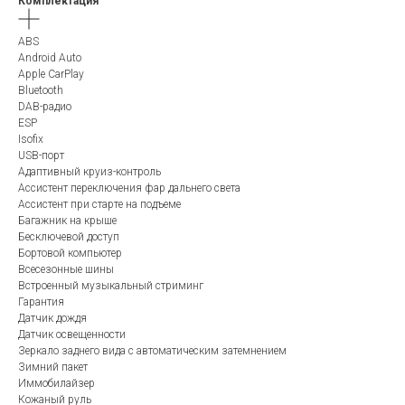
Комплектация
ABS
Android Auto
Apple CarPlay
Bluetooth
DAB-радио
ESP
Isofix
USB-порт
Адаптивный круиз-контроль
Ассистент переключения фар дальнего света
Ассистент при старте на подъеме
Багажник на крыше
Бесключевой доступ
Бортовой компьютер
Всесезонные шины
Встроенный музыкальный стриминг
Гарантия
Датчик дождя
Датчик освещенности
Зеркало заднего вида с автоматическим затемнением
Зимний пакет
Иммобилайзер
Кожаный руль