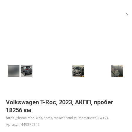
Volkswagen T-Roc, 2023, АКПП, пробег
18256 км
https://home.mobile.de/home/redirect.html?customerId=2034174
Артикул:
449275242