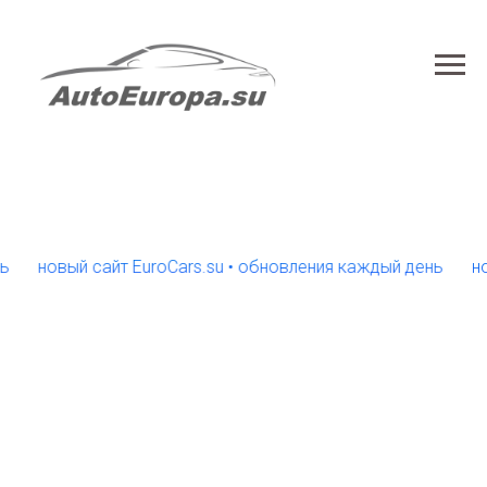
овый сайт EuroCars.su • обновления каждый день
новый с