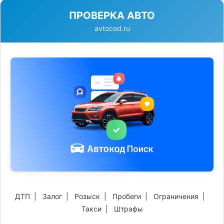
ПРОВЕРКА АВТО
avtocod.ru
ДТП
|
Залог
|
Розыск
|
Пробеги
|
Ограничения
|
Такси
|
Штрафы