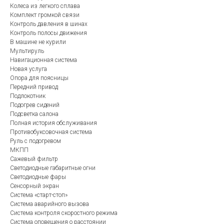
Колеса из легкого сплава
Комплект громкой связи
Контроль давления в шинах
Контроль полосы движения
В машине не курили
Мультируль
Навигационная система
Новая услуга
Опора для поясницы
Передний привод
Подлокотник
Подогрев сидений
Подсветка салона
Полная история обслуживания
Противобуксовочная система
Руль с подогревом
МКПП
Сажевый фильтр
Светодиодные габаритные огни
Светодиодные фары
Сенсорный экран
Система «старт-стоп»
Система аварийного вызова
Система контроля скоростного режима
Система оповещения о расстоянии