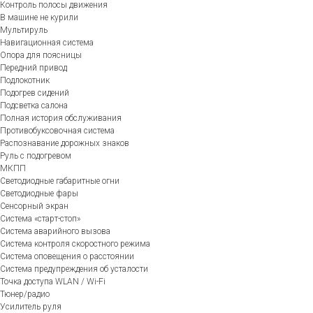
Контроль полосы движения
В машине не курили
Мультируль
Навигационная система
Опора для поясницы
Передний привод
Подлокотник
Подогрев сидений
Подсветка салона
Полная история обслуживания
Противобуксовочная система
Распознавание дорожных знаков
Руль с подогревом
МКПП
Светодиодные габаритные огни
Светодиодные фары
Сенсорный экран
Система «старт-стоп»
Система аварийного вызова
Система контроля скоростного режима
Система оповещения о расстоянии
Система предупреждения об усталости
Точка доступа WLAN / Wi-Fi
Тюнер/радио
Усилитель руля