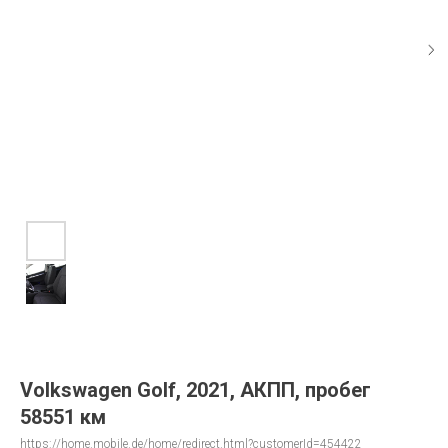
Volkswagen Golf, 2021, АКПП, пробег
58551 км
https://home.mobile.de/home/redirect.html?customerId=454422