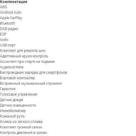
Комплектация
ABS
Android Auto
Apple CarPlay
Bluetooth
DAB-радио
ESP
Isofix
USB-порт
Комплект для ремонта шин
Адаптивный круиз-контроль
Ассистент при старте на подъеме
Аудиосистема
Беспроводная зарядка для смартфонов
Бортовой компьютер
Встроенный музыкальный стриминг
Гарантия
Голосовое управление
Датчик дождя
Датчик освещенности
Иммобилайзер
Кожаный руль
Колеса из легкого сплава
Комплект громкой связи
Контроль давления в шинах