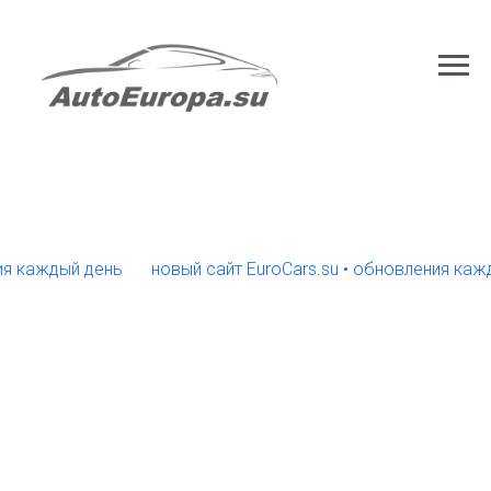
ждый день
новый сайт EuroCars.su • обновления каждый д