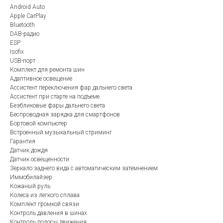
Android Auto
Apple CarPlay
Bluetooth
DAB-радио
ESP
Isofix
USB-порт
Комплект для ремонта шин
Адаптивное освещение
Ассистент переключения фар дальнего света
Ассистент при старте на подъеме
Безбликовые фары дальнего света
Беспроводная зарядка для смартфонов
Бортовой компьютер
Встроенный музыкальный стриминг
Гарантия
Датчик дождя
Датчик освещенности
Зеркало заднего вида с автоматическим затемнением
Иммобилайзер
Кожаный руль
Колеса из легкого сплава
Комплект громкой связи
Контроль давления в шинах
Контроль полосы движения