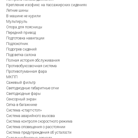
Крепление изофикс на пассажирских сидениях
Летние шины
В машине не курили
Мультируль
Опора для поясницы
Передний привод
Подготовка навигации
Подлокотник
Подогрев сидений
Подсветка салона
Полная история обслуживания
Противобуксовочная система
Противотуманная фара
МКПП
Сажевый фильтр
Светодиодные габаритные огни
Светодиодные фары
Сенсорный экран
Сетка в багажнике
Система «старт-стоп»
Система аварийного вызова
Система контроля скоростного режима
Система оповещения о расстоянии
Система предупреждения об усталости
Складные боковые зеркала