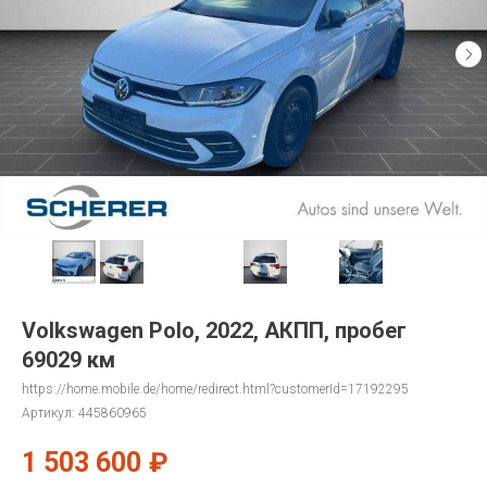
Volkswagen Polo, 2022, АКПП, пробег
69029 км
https://home.mobile.de/home/redirect.html?customerId=17192295
Артикул:
445860965
1 503 600
₽