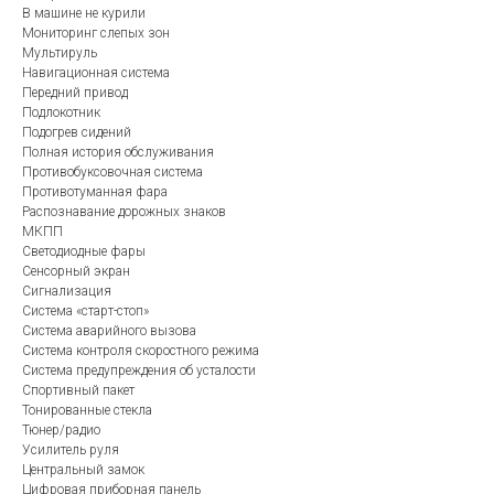
В машине не курили
Мониторинг слепых зон
Мультируль
Навигационная система
Передний привод
Подлокотник
Подогрев сидений
Полная история обслуживания
Противобуксовочная система
Противотуманная фара
Распознавание дорожных знаков
МКПП
Светодиодные фары
Сенсорный экран
Сигнализация
Система «старт-стоп»
Система аварийного вызова
Система контроля скоростного режима
Система предупреждения об усталости
Спортивный пакет
Тонированные стекла
Тюнер/радио
Усилитель руля
Центральный замок
Цифровая приборная панель