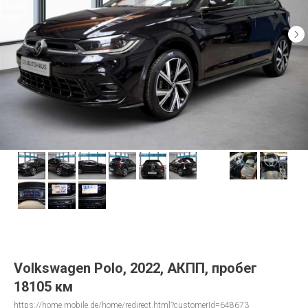
Volkswagen Polo, 2022, АКПП, пробег
18105 км
https://home.mobile.de/home/redirect.html?customerId=648673