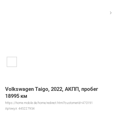
Volkswagen Taigo, 2022, АКПП, пробег
18995 км
https://home.mobile.de/home/redirect.html?customerId=470191
Артикул:
445227934