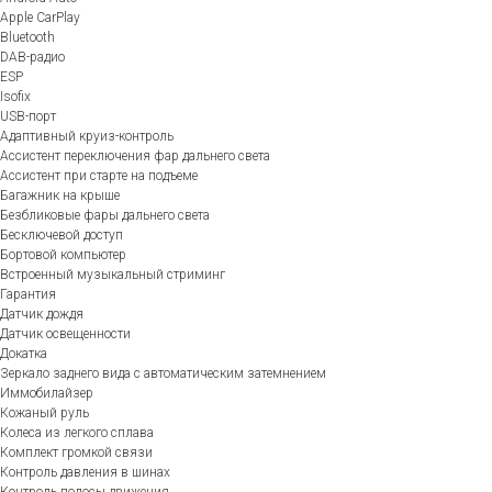
Apple CarPlay
Bluetooth
DAB-радио
ESP
Isofix
USB-порт
Адаптивный круиз-контроль
Ассистент переключения фар дальнего света
Ассистент при старте на подъеме
Багажник на крыше
Безбликовые фары дальнего света
Бесключевой доступ
Бортовой компьютер
Встроенный музыкальный стриминг
Гарантия
Датчик дождя
Датчик освещенности
Докатка
Зеркало заднего вида с автоматическим затемнением
Иммобилайзер
Кожаный руль
Колеса из легкого сплава
Комплект громкой связи
Контроль давления в шинах
Контроль полосы движения