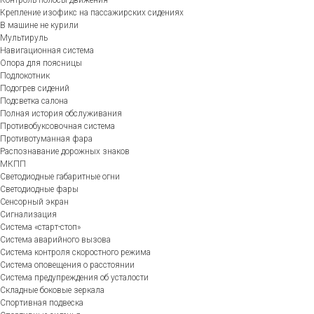
Крепление изофикс на пассажирских сидениях
В машине не курили
Мультируль
Навигационная система
Опора для поясницы
Подлокотник
Подогрев сидений
Подсветка салона
Полная история обслуживания
Противобуксовочная система
Противотуманная фара
Распознавание дорожных знаков
МКПП
Светодиодные габаритные огни
Светодиодные фары
Сенсорный экран
Сигнализация
Система «старт-стоп»
Система аварийного вызова
Система контроля скоростного режима
Система оповещения о расстоянии
Система предупреждения об усталости
Складные боковые зеркала
Спортивная подвеска